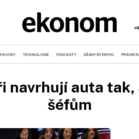
PŘ
HOVORY
TECHNOLOGIE
PODCASTY
DĚJINY BYZNYSU
PRÁVNÍ 
 navrhují auta tak, 
šéfům