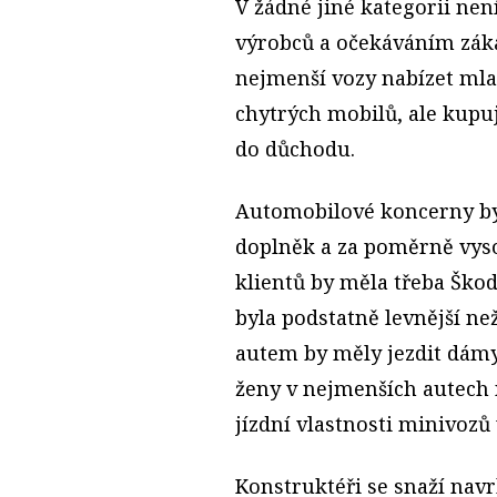
V žádné jiné kategorii nen
výrobců a očekáváním záka
nejmenší vozy nabízet m
chytrých mobilů, ale kupuj
do důchodu.
Automobilové koncerny by 
doplněk a za poměrně vyso
klientů by měla třeba Ško
byla podstatně levnější ne
autem by měly jezdit dámy
ženy v nejmenších autech 
jízdní vlastnosti minivozů 
Konstruktéři se snaží navr