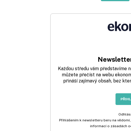
Newsletter
Každou středu vám představíme nej
můžete přečíst na webu ekonom.
přináší zajímavý obsah, bez kte
PŘIH
Odhlási
Přihlášením k newsletteru beru na vědomí,
informací o zásadách o