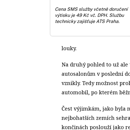
Cena SMS služby včetně doručení
výtisku je 49 Kč vč. DPH.
Službu
technicky zajišťuje ATS Praha.
louky.
Na druhý pohled to už ale
autosalonům v poslední do
vznikly. Tedy možnost proh
automobil, po kterém běžn
Čest výjimkám, jako byla 
nejbohatších zemích sehraj
končinách poslouží jako re