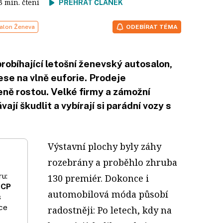
 3 min. čtení
PŘEHRÁT ČLÁNEK
alon Ženeva
ODEBÍRAT TÉMA
probíhající letošní ženevský autosalon,
ese na vlně euforie. Prodeje
ně rostou. Velké firmy a zámožní
ají škudlit a vybírají si parádní vozy s
Výstavní plochy byly záhy
rozebrány a proběhlo zhruba
u:
130 premiér. Dokonce i
 CP
automobilová móda působí
s
ce
radostněji: Po letech, kdy na