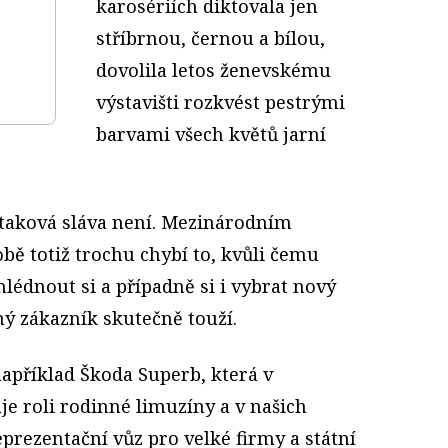
karosériích diktovala jen
stříbrnou, černou a bílou,
dovolila letos ženevskému
výstavišti rozkvést pestrými
barvami všech květů jarní
 taková sláva není. Mezinárodním
bě totiž trochu chybí to, kvůli čemu
lédnout si a případně si i vybrat nový
ý zákazník skutečně touží.
například Škoda Superb, která v
e roli rodinné limuzíny a v našich
prezentační vůz pro velké firmy a státní