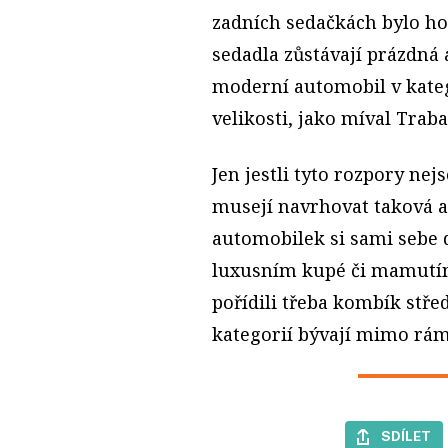
zadních sedačkách bylo ho
sedadla zůstávají prázdná a
moderní automobil v kate
velikosti, jako míval Traba
Jen jestli tyto rozpory ne
musejí navrhovat taková au
automobilek si sami sebe 
luxusním kupé či mamutí
pořídili třeba kombík střed
kategorií bývají mimo rám
SDÍLET