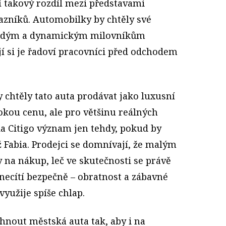
í takový rozdíl mezi představami
zníků. Automobilky by chtěly své
ladým a dynamickým milovníkům
í si je řadoví pracovníci před odchodem
chtěly tato auta prodávat jako luxusní
kou cenu, ale pro většinu reálných
da Citigo význam jen tehdy, pokud by
ž Fabia. Prodejci se domnívají, že malým
 na nákup, leč ve skutečnosti se právě
necítí bezpečně – obratnost a zábavné
využije spíše chlap.
hnout městská auta tak, aby i na