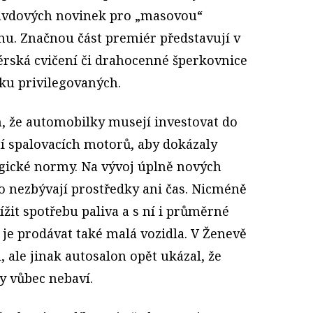
ravdových novinek pro „masovou“
nu. Značnou část premiér představují v
érská cvičení či drahocenné šperkovnice
tku privilegovaných.
, že automobilky musejí investovat do
 spalovacích motorů, aby dokázaly
logické normy. Na vývoj úplně nových
o nezbývají prostředky ani čas. Nicméně
ížit spotřebu paliva a s ní i průměrné
je prodávat také malá vozidla. V Ženevě
l, ale jinak autosalon opět ukázal, že
y vůbec nebaví.