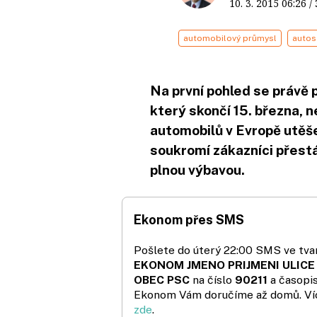
10. 3. 2015
06:26
/
automobilový průmysl
autos
Na první pohled se právě 
který skončí 15. března, n
automobilů v Evropě utěše
soukromí zákazníci přestáv
plnou výbavou.
Ekonom přes SMS
Pošlete do úterý 22:00 SMS ve tvar
EKONOM JMENO PRIJMENI ULICE
OBEC PSC
na číslo
90211
a časopi
Ekonom Vám doručíme až domů. Ví
zde
.