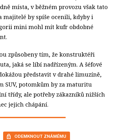
dně místa, v běžném provozu však tato
 majitelé by spíše ocenili, kdyby i
gorii mini mohl mít kufr obdobné
nt.
jsou způsobeny tím, že konstruktéři
ta, jaká se líbí nadřízeným. A šéfové
dokážou představit v drahé limuzíně,
m SUV, potomkům by za maturitu
ní třídy, ale potřeby zákazníků nižších
ec jejich chápání.
ODEMKNOUT ZNÁMÉMU