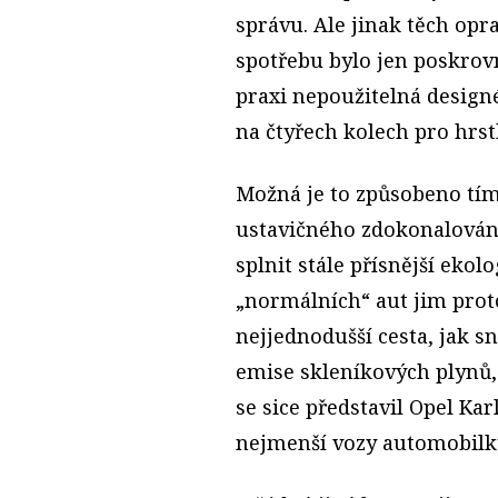
správu. Ale jinak těch op
spotřebu bylo jen poskrov
praxi nepoužitelná design
na čtyřech kolech pro hrs
Možná je to způsobeno tím
ustavičného zdokonalování
splnit stále přísnější eko
„normálních“ aut jim prot
nejjednodušší cesta, jak sn
emise skleníkových plynů, 
se sice představil Opel Kar
nejmenší vozy automobilk