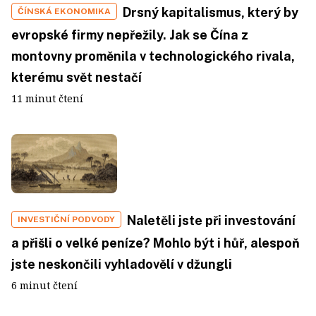
Drsný kapitalismus, který by
ČÍNSKÁ EKONOMIKA
evropské firmy nepřežily. Jak se Čína z
montovny proměnila v technologického rivala,
kterému svět nestačí
11 minut čtení
Naletěli jste při investování
INVESTIČNÍ PODVODY
a přišli o velké peníze? Mohlo být i hůř, alespoň
jste neskončili vyhladovělí v džungli
6 minut čtení