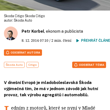
Škoda Citigo Škoda Citigo
autor:
Škoda Auto
Petr Korbel
, ekonom a publicista
8. 12. 2014
07:10
/ 2 min. čtení
PŘEHRÁT ČLÁN
ODEBÍRAT AUTORA
Škoda Auto
Citigo
ODEBÍRAT TÉMA
V dnešní Evropě je mladoboleslavská Škoda
výjimečná tím, že má v jednom závodě jak hutní
provoz, tak výrobu agregátů i automobilů.
edním z motorů, které se nyní v Mladé