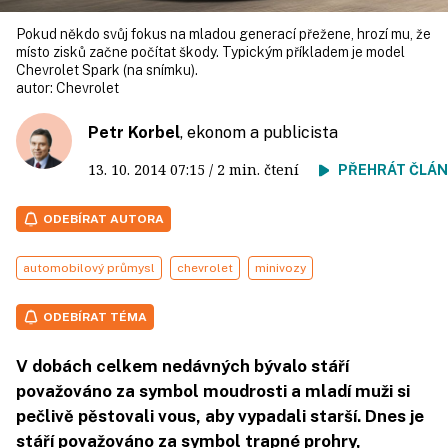
Pokud někdo svůj fokus na mladou generací přežene, hrozí mu, že
místo zisků začne počítat škody. Typickým příkladem je model
Chevrolet Spark (na snímku).
autor:
Chevrolet
Petr Korbel
, ekonom a publicista
13. 10. 2014
07:15
/ 2 min. čtení
PŘEHRÁT ČLÁ
ODEBÍRAT AUTORA
automobilový průmysl
chevrolet
minivozy
ODEBÍRAT TÉMA
V dobách celkem nedávných bývalo stáří
považováno za symbol moudrosti a mladí muži si
pečlivě pěstovali vous, aby vypadali starší. Dnes je
stáří považováno za symbol trapné prohry,