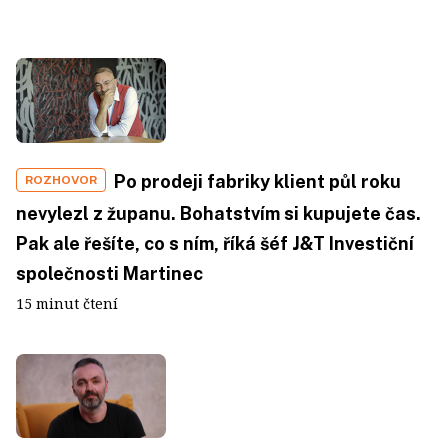
Po prodeji fabriky klient půl roku
ROZHOVOR
nevylezl z županu. Bohatstvím si kupujete čas.
Pak ale řešíte, co s ním, říká šéf J&T Investiční
společnosti Martinec
15 minut čtení