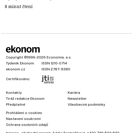
8 minut čtení
Copyright
©1996-2026
Economia, a.s.
Týdeník Ekonom
ISSN 1210-0714
ekonom.cz
ISSN 2787-9380
Certifikováno:
Kontakty
Kariéra
Tiráž redakce Ekonom
Newsletter
Předplatné
Všeobecné podmínky
Prohlášení o cookies
Nastavení soukromí
Ochrana osobních údajů
Inzerce
, obchodní garant:
Adéla Formáčková
,
+420 739 500 832