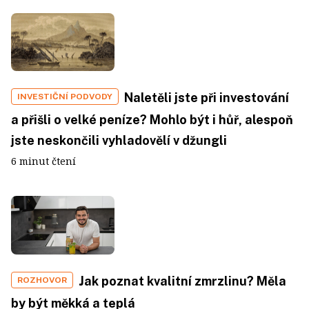
Naletěli jste při investování
INVESTIČNÍ PODVODY
a přišli o velké peníze? Mohlo být i hůř, alespoň
jste neskončili vyhladovělí v džungli
6 minut čtení
Jak poznat kvalitní zmrzlinu? Měla
ROZHOVOR
by být měkká a teplá