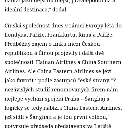
nabízí jako nejschůdnější, pravděpodobná a
ideální destinace," dodal.
Čínská společnost dnes v rámci Evropy létá do
Londýna, Paříže, Frankfurtu, Říma a Paříže.
Předběžný zájem o linku mezi Českou
republikou a Čínou projevily i další dvě
společnosti: Hainan Airlines a China Southern
Airlines. Ale China Eastern Airlines se jeví
jako favorit i podle zástupců české strany. "Z
nezávislých studií renomovaných firem nám
nejlépe vychází spojení Praha – Šanghaj a
logicky se tedy nabízí i China Eastern Airlines,
jež sídlí v Šanghaji a je tou první volbou,"
potvrzuje předseda představenstva Letiště