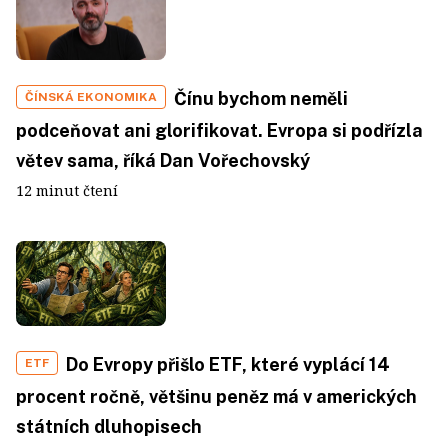
Čínu bychom neměli
ČÍNSKÁ EKONOMIKA
podceňovat ani glorifikovat. Evropa si podřízla
větev sama, říká Dan Vořechovský
12 minut čtení
Do Evropy přišlo ETF, které vyplácí 14
ETF
procent ročně, většinu peněz má v amerických
státních dluhopisech