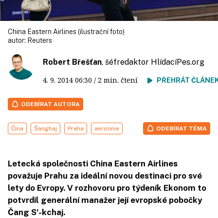
China Eastern Airlines (ilustrační foto)
autor:
Reuters
Robert Břešťan
, šéfredaktor HlídacíPes.org
4. 9. 2014
06:30
/ 2 min. čtení
PŘEHRÁT ČLÁNE
ODEBÍRAT AUTORA
Čína
Šanghaj
Praha
aerolinie
ODEBÍRAT TÉMA
Letecká společnosti China Eastern Airlines
považuje Prahu za ideální novou destinaci pro své
lety do Evropy. V rozhovoru pro týdeník Ekonom to
potvrdil generální manažer její evropské pobočky
Čang S'-kchaj.