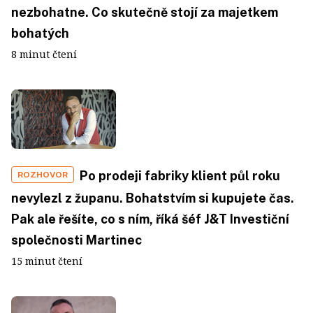
nezbohatne. Co skutečně stojí za majetkem
bohatých
8 minut čtení
Po prodeji fabriky klient půl roku
ROZHOVOR
nevylezl z županu. Bohatstvím si kupujete čas.
Pak ale řešíte, co s ním, říká šéf J&T Investiční
společnosti Martinec
15 minut čtení