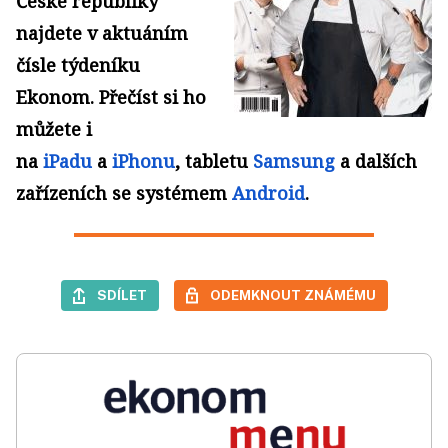
České republiky
najdete v aktuáním
čísle týdeníku
Ekonom.
Přečíst si ho
můžete i
na
iPadu
a
iPhonu
, tabletu
Samsung
a dalších
zařízeních se systémem
Android
.
SDÍLET
ODEMKNOUT ZNÁMÉMU