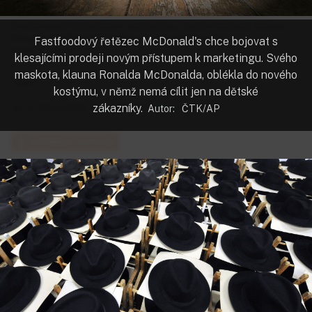
Fastfoodový řetězec McDonald's chce bojovat s klesajícími
prodeji novým přístupem k marketingu. Svého maskota, klauna
Ronalda McDonalda, oblékla do nového kostýmu.
Fastfoodový řetězec McDonald's chce bojovat s
autor:
ČTK/AP
klesajícími prodeji novým přístupem k marketingu. Svého
maskota, klauna Ronalda McDonalda, oblékla do nového
- pev -
kostýmu, v němž nemá cílit jen na dětské
25. 4. 2014
06:00
zákazníky.
PŘEHRÁT ČLÁNEK
Autor:
ČTK/AP
ODEBÍRAT AUTORA
fotogalerie
ODEBÍRAT TÉMA
Jak vypadal týden ve světě byznysu a ve víru
dalších velkých událostí? Podívejte se na
fotografie ze světových agentur, které během
přípravy aktuálního čísla vybrala fotoprodukční
týdeníku Ekonom Michaela Šplíchalová.