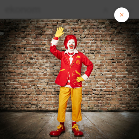
Fastfoodový klaun v novém obleku a
ziskové klobouky. Podívejte se na
byznysové fotografie týdne