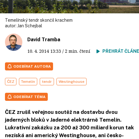
Temelínský tendr skončil krachem
autor:
Jan Schejbal
David Tramba
10. 4. 2014
13:33
/ 2 min. čtení
PŘEHRÁT ČLÁN
ODEBÍRAT AUTORA
ČEZ
Temelín
tendr
Westinghouse
ODEBÍRAT TÉMA
ČEZ zrušil veřejnou soutěž na dostavbu dvou
jaderných bloků v Jaderné elektrárně Temelín.
Lukrativní zakázku za 200 až 300 miliard korun tak
nezíská ani americký Westinghouse, ani česko-