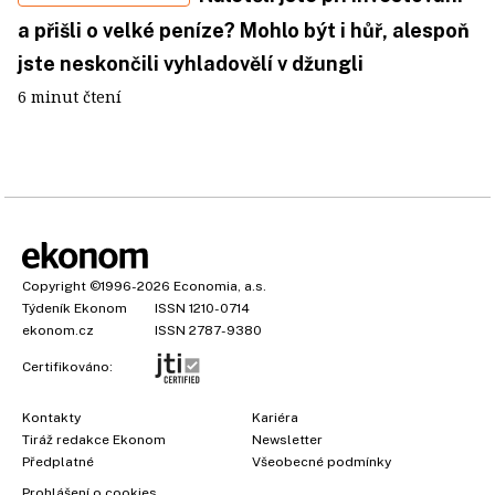
a přišli o velké peníze? Mohlo být i hůř, alespoň
jste neskončili vyhladovělí v džungli
6 minut čtení
Copyright
©1996-2026
Economia, a.s.
Týdeník Ekonom
ISSN 1210-0714
ekonom.cz
ISSN 2787-9380
Certifikováno:
Kontakty
Kariéra
Tiráž redakce Ekonom
Newsletter
Předplatné
Všeobecné podmínky
Prohlášení o cookies