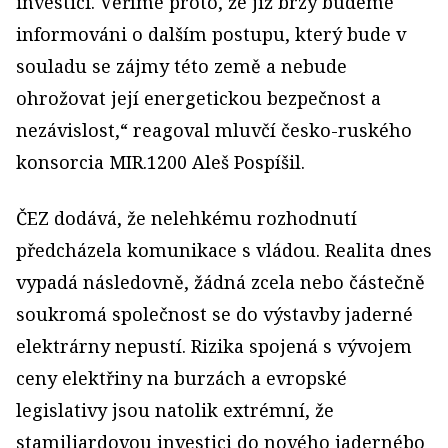
investici. Věříme proto, že již brzy budeme
informováni o dalším postupu, který bude v
souladu se zájmy této země a nebude
ohrožovat její energetickou bezpečnost a
nezávislost,“ reagoval mluvčí česko-ruského
konsorcia MIR.1200 Aleš Pospíšil.
ČEZ dodává, že nelehkému rozhodnutí
předcházela komunikace s vládou. Realita dnes
vypadá následovně, žádná zcela nebo částečně
soukromá společnost se do výstavby jaderné
elektrárny nepustí. Rizika spojená s vývojem
ceny elektřiny na burzách a evropské
legislativy jsou natolik extrémní, že
stamiliardovou investici do nového jadernébo