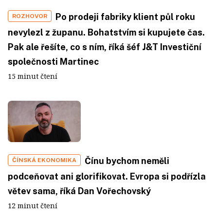
Po prodeji fabriky klient půl roku
ROZHOVOR
nevylezl z županu. Bohatstvím si kupujete čas.
Pak ale řešíte, co s ním, říká šéf J&T Investiční
společnosti Martinec
15 minut čtení
Čínu bychom neměli
ČÍNSKÁ EKONOMIKA
podceňovat ani glorifikovat. Evropa si podřízla
větev sama, říká Dan Vořechovský
12 minut čtení