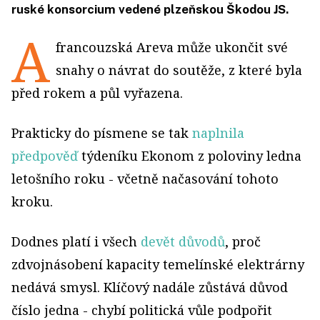
ruské konsorcium vedené plzeňskou Škodou JS.
A
francouzská Areva může ukončit své
snahy o návrat do soutěže, z které byla
před rokem a půl vyřazena.
Prakticky do písmene se tak
naplnila
předpověď
týdeníku Ekonom z poloviny ledna
letošního roku - včetně načasování tohoto
kroku.
Dodnes platí i všech
devět důvodů
, proč
zdvojnásobení kapacity temelínské elektrárny
nedává smysl. Klíčový nadále zůstává důvod
číslo jedna - chybí politická vůle podpořit