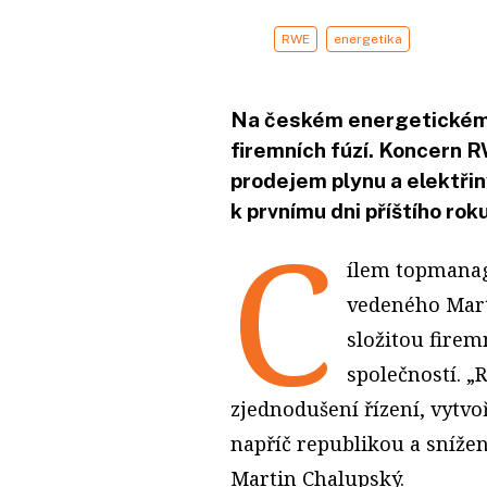
RWE
energetika
Na českém energetickém t
firemních fúzí. Koncern R
prodejem plynu a elektři
k prvnímu dni příštího roku
C
ílem topmana
vedeného Mar
složitou firem
společností. 
zjednodušení řízení, vytv
napříč republikou a snížen
Martin Chalupský.