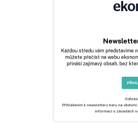
Newsletter
Každou středu vám představíme nej
můžete přečíst na webu ekonom.
přináší zajímavý obsah, bez kte
PŘIH
Odhlási
Přihlášením k newsletteru beru na vědomí,
informací o zásadách o