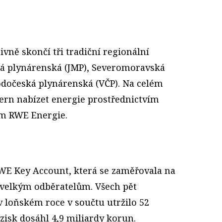
ivně skončí tři tradiční regionální
ká plynárenská (JMP), Severomoravská
dočeská plynárenská (VČP). Na celém
ern nabízet energie prostřednictvím
em RWE Energie.
WE Key Account, která se zaměřovala na
 velkým odběratelům. Všech pět
 loňském roce v součtu utržilo 52
 zisk dosáhl 4,9 miliardy korun.