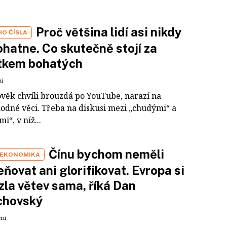
Proč většina lidí asi nikdy
HO ČÍSLA
hatne. Co skutečně stojí za
tkem bohatých
ní
ověk chvíli brouzdá po YouTube, narazí na
odné věci. Třeba na diskusi mezi „chudými“ a
i“, v níž...
Čínu bychom neměli
 EKONOMIKA
ňovat ani glorifikovat. Evropa si
zla větev sama, říká Dan
chovský
ení