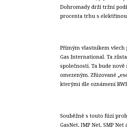
Dohromady drží tržní podí
procenta trhu s elektřinou
Přímým vlastníkem všech p
Gas International. Ta zůs
společnosti. Ta bude nově
omezeným. Zfúzované „eser
kterými dle oznámení RWE
Souběžně s touto fúzí pro
GasNet, JMP Net, SMP Net a