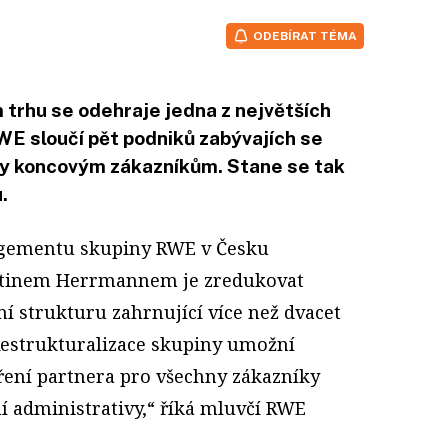
ODEBÍRAT TÉMA
rhu se odehraje jedna z největších
WE sloučí pět podniků zabývajích se
ny koncovým zákazníkům. Stane se tak
.
gementu skupiny RWE v Česku
tinem Herrmannem je zredukovat
ní strukturu zahrnující více než dvacet
„Restrukturalizace skupiny umožní
oření partnera pro všechny zákazníky
í administrativy,“ říká mluvčí RWE