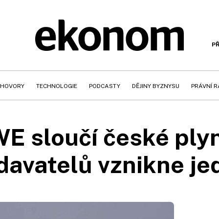
PŘ
HOVORY
TECHNOLOGIE
PODCASTY
DĚJINY BYZNYSU
PRÁVNÍ 
 sloučí české plyn
davatelů vznikne je