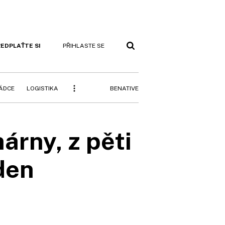
EDPLAŤTE SI
PŘIHLASTE SE
BENATIVE
RÁDCE
LOGISTIKA
árny, z pěti
den