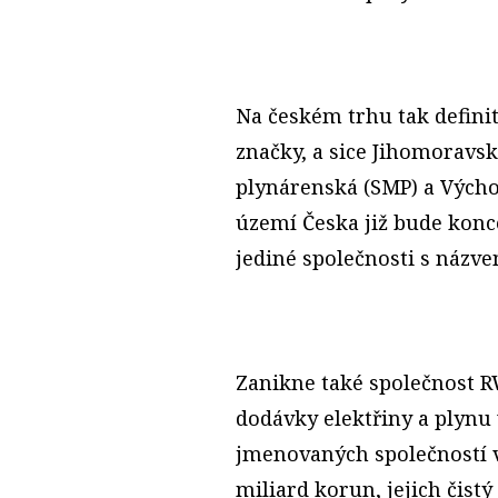
Na českém trhu tak definit
značky, a sice Jihomoravs
plynárenská (SMP) a Výcho
území Česka již bude konc
jediné společnosti s názv
Zanikne také společnost R
dodávky elektřiny a plynu
jmenovaných společností v
miliard korun, jejich čistý