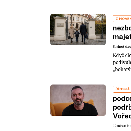
Z NOVÉ
nezbo
maje
8 minut čte
Když čl
podivuh
„bohatým
ČÍNSKÁ
podce
podří
Voře
12 minut čt