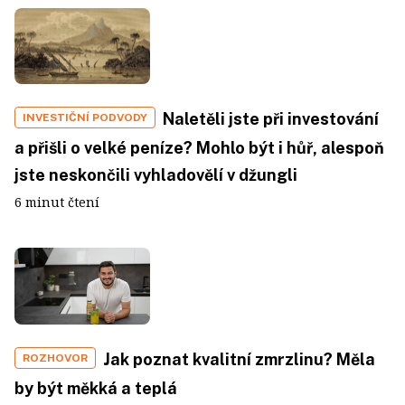
Naletěli jste při investování
INVESTIČNÍ PODVODY
a přišli o velké peníze? Mohlo být i hůř, alespoň
jste neskončili vyhladovělí v džungli
6 minut čtení
Jak poznat kvalitní zmrzlinu? Měla
ROZHOVOR
by být měkká a teplá