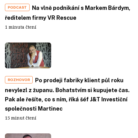
Na vlně podnikání s Markem Bárdym,
PODCAST
ředitelem firmy VR Rescue
1 minuta čtení
Po prodeji fabriky klient půl roku
ROZHOVOR
nevylezl z županu. Bohatstvím si kupujete čas.
Pak ale řešíte, co s ním, říká šéf J&T Investiční
společnosti Martinec
15 minut čtení