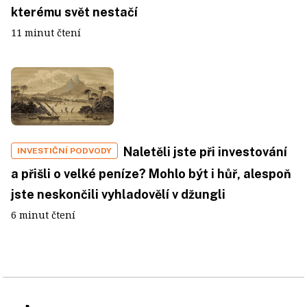
kterému svět nestačí
11 minut čtení
Naletěli jste při investování
INVESTIČNÍ PODVODY
a přišli o velké peníze? Mohlo být i hůř, alespoň
jste neskončili vyhladovělí v džungli
6 minut čtení