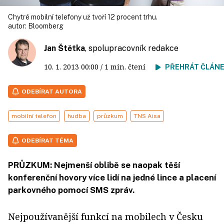
Chytré mobilní telefony už tvoří 12 procent trhu.
autor:
Bloomberg
Jan Štětka
, spolupracovník redakce
10. 1. 2013
00:00
/ 1 min. čtení
PŘEHRÁT ČLÁN
ODEBÍRAT AUTORA
mobilní telefon
hudba
průzkum
TNS Aisa
ODEBÍRAT TÉMA
PRŮZKUM: Nejmenší oblibě se naopak těší
konferenční hovory více lidí na jedné lince a placení
parkovného pomocí SMS zpráv.
Nejpoužívanější funkcí na mobilech v Česku