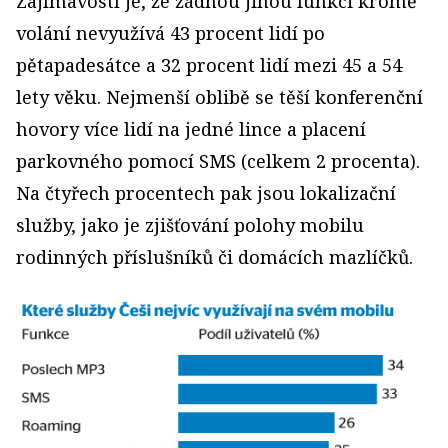
Zajímavostí je, že žádnou jinou funkci kromě
volání nevyužívá 43 procent lidí po
pětapadesátce a 32 procent lidí mezi 45 a 54
lety věku. Nejmenší oblibě se těší konferenční
hovory více lidí na jedné lince a placení
parkovného pomocí SMS (celkem 2 procenta).
Na čtyřech procentech pak jsou lokalizační
služby, jako je zjišťování polohy mobilu
rodinných příslušníků či domácích mazlíčků.