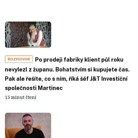
Po prodeji fabriky klient půl roku
ROZHOVOR
nevylezl z županu. Bohatstvím si kupujete čas.
Pak ale řešíte, co s ním, říká šéf J&T Investiční
společnosti Martinec
15 minut čtení