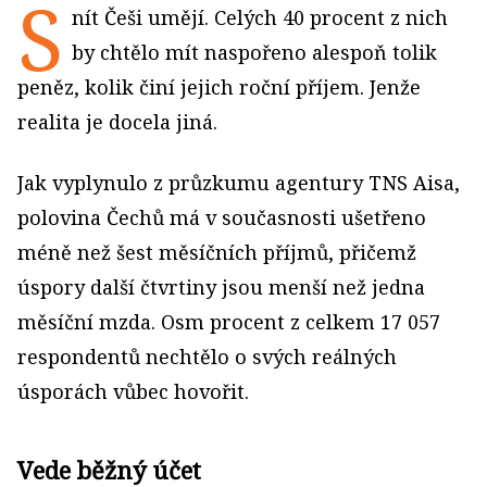
S
nít Češi umějí. Celých 40 procent z nich
by chtělo mít naspořeno alespoň tolik
peněz, kolik činí jejich roční příjem. Jenže
realita je docela jiná.
Jak vyplynulo z průzkumu agentury TNS Aisa,
polovina Čechů má v současnosti ušetřeno
méně než šest měsíčních příjmů, přičemž
úspory další čtvrtiny jsou menší než jedna
měsíční mzda. Osm procent z celkem 17 057
respondentů nechtělo o svých reálných
úsporách vůbec hovořit.
Vede běžný účet