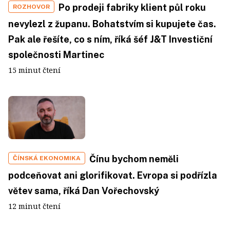
Po prodeji fabriky klient půl roku
ROZHOVOR
nevylezl z županu. Bohatstvím si kupujete čas.
Pak ale řešíte, co s ním, říká šéf J&T Investiční
společnosti Martinec
15 minut čtení
Čínu bychom neměli
ČÍNSKÁ EKONOMIKA
podceňovat ani glorifikovat. Evropa si podřízla
větev sama, říká Dan Vořechovský
12 minut čtení