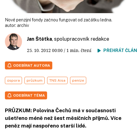
Nové penzijní fondy začnou fungovat od začátku ledna.
autor:
archiv
Jan Štětka
, spolupracovník redakce
25. 10. 2012
00:00
/ 1 min. čtení
PŘEHRÁT ČLÁ
ODEBÍRAT AUTORA
úspora
průzkum
TNS Aisa
peníze
ODEBÍRAT TÉMA
PRŮZKUM: Polovina Čechů má v současnosti
ušetřeno méně než šest měsíčních příjmů. Více
peněz mají naspořeno starší lidé.