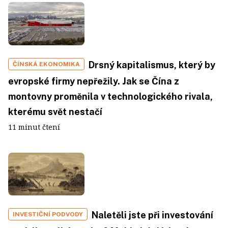
Drsný kapitalismus, který by
ČÍNSKÁ EKONOMIKA
evropské firmy nepřežily. Jak se Čína z
montovny proměnila v technologického rivala,
kterému svět nestačí
11 minut čtení
Naletěli jste při investování
INVESTIČNÍ PODVODY