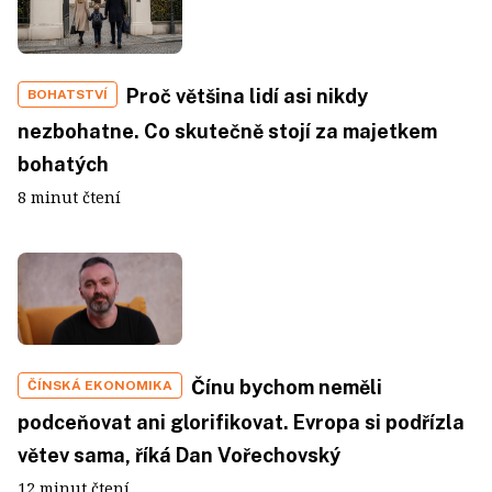
Proč většina lidí asi nikdy
BOHATSTVÍ
nezbohatne. Co skutečně stojí za majetkem
bohatých
8 minut čtení
Čínu bychom neměli
ČÍNSKÁ EKONOMIKA
podceňovat ani glorifikovat. Evropa si podřízla
větev sama, říká Dan Vořechovský
12 minut čtení