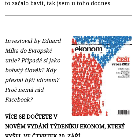
to začalo bavit, tak jsem u toho dodnes.
Investoval by Eduard
Míka do Evropské
unie? Připadá si jako
bohatý člověk? Kdy
přestal býti idiotem?
Proč nemá rád
Facebook?
VÍCE SE DOČTETE V
NOVÉM VYDÁNÍ TÝDENÍKU EKONOM, KTERÝ
VYŠEL VE ČTVRTEK 20. ZÁŘÍ.