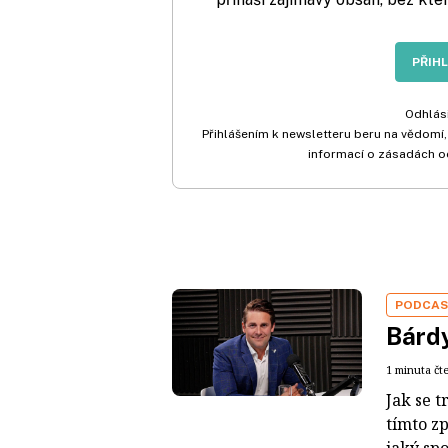
PŘIH
Odhlási
Přihlášením k newsletteru beru na vědomí,
informací o zásadách o
PODCA
Bárdy
1 minuta čt
Jak se t
tímto z