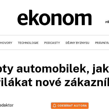
PŘ
HOVORY
TECHNOLOGIE
PODCASTY
DĚJINY BYZNYSU
PRÁVNÍ 
pty automobilek, jak
řilákat nové zákazní
redaktor
ODEBÍRAT AUTORA