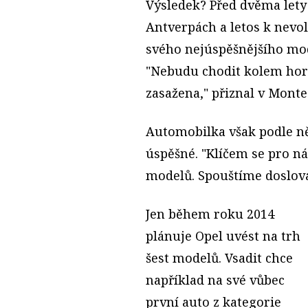
Výsledek? Před dvěma lety
Antverpách a letos k nevo
svého nejúspěšnějšího mod
"Nebudu chodit kolem horké
zasažena," přiznal v Monte
Automobilka však podle něh
úspěšné. "Klíčem se pro ná
modelů. Spouštíme doslova
Jen během roku 2014
plánuje Opel uvést na trh
šest modelů. Vsadit chce
například na své vůbec
první auto z kategorie