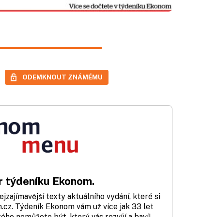
ODEMKNOUT ZNÁMÉMU
 týdeníku Ekonom.
zajímavější texty aktuálního vydání, které si
cz. Týdeník Ekonom vám už více jak 33 let
rého nemůžete být, který vás rozvíjí a baví!