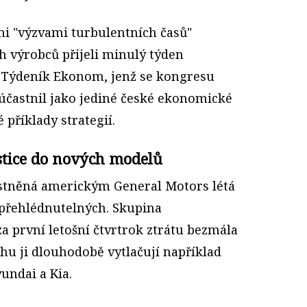
mi "výzvami turbulentních časů"
ch výrobců přijeli minulý týden
. Týdeník Ekonom, jenž se kongresu
častnil jako jediné české ekonomické
 příklady strategií.
estice do nových modelů
tněná americkým General Motors létá
přehlédnutelných. Skupina
za první letošní čtvrtrok ztrátu bezmála
rhu ji dlouhodobě vytlačují například
undai a Kia.