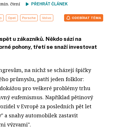
3 min. čtení
PŘEHRÁT ČLÁNEK
o
Opel
Porsche
Volvo
ODEBÍRAT TÉMA
 uspět u zákazníků. Někdo sází na
orné pohony, třetí se snaží investovat
gresům, na nichž se scházejí špičky
ho průmyslu, patří jeden folklor:
 dokážou pro veškeré problémy trhu
rávný eufemismus. Například pětinový
zidel v Evropě za posledních pět let
y" a snahy automobilek zastavit
mi výzvami".