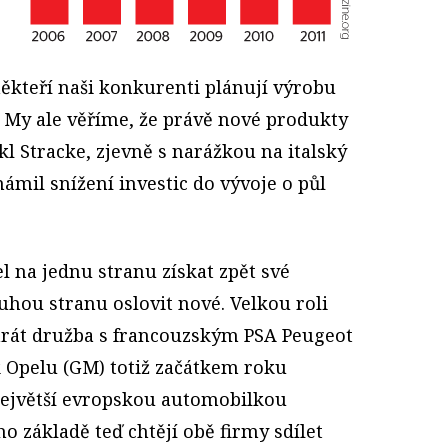
kteří naši konkurenti plánují výrobu
 My ale věříme, že právě nové produkty
kl Stracke, zjevně s narážkou na italský
námil snížení investic do vývoje o půl
 na jednu stranu získat zpět své
ruhou stranu oslovit nové. Velkou roli
hrát družba s francouzským PSA Peugeot
k Opelu (GM) totiž začátkem roku
největší evropskou automobilkou
eho základě teď chtějí obě firmy sdílet