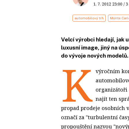
1. 7. 2012
23:00
/ 
automobilový trh
Monte Carl
Velcí výrobci hledají, jak
luxusní image, jiný na úsp
do vývoje nových modelů.
K
výročním kon
automobilové
organizátoři
najít ten sp
propad prodeje osobních vo
označí za "turbulentní čas
propouštění nazvou "nový