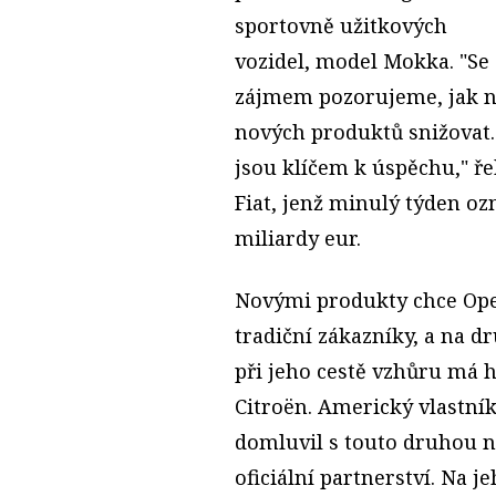
sportovně užitkových
vozidel, model Mokka. "Se
zájmem pozorujeme, jak ně
nových produktů snižovat.
jsou klíčem k úspěchu," ře
Fiat, jenž minulý týden oz
miliardy eur.
Novými produkty chce Opel
tradiční zákazníky, a na d
při jeho cestě vzhůru má 
Citroën. Americký vlastní
domluvil s touto druhou 
oficiální partnerství. Na j