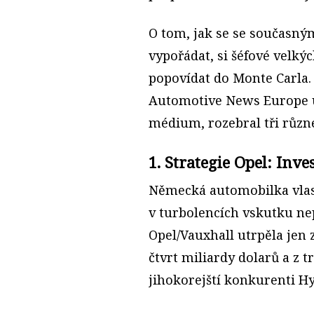
O tom, jak se se současný
vypořádat, si šéfové velký
popovídat do Monte Carla
Automotive News Europe ú
médium, rozebral tři různé
1. Strategie Opel: Inv
Německá automobilka vlas
v turbolencích vskutku ne
Opel/Vauxhall utrpěla jen 
čtvrt miliardy dolarů a z t
jihokorejští konkurenti Hy