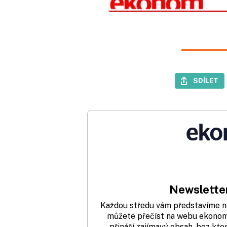
SDÍLET
Newsletter
Každou středu vám představíme nej
můžete přečíst na webu ekonom.
přináší zajímavý obsah, bez kte