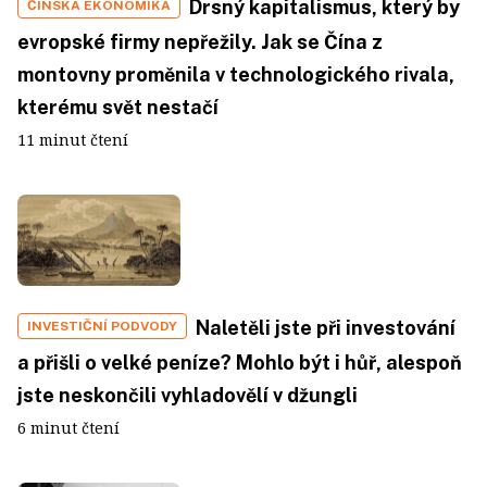
Drsný kapitalismus, který by
ČÍNSKÁ EKONOMIKA
evropské firmy nepřežily. Jak se Čína z
montovny proměnila v technologického rivala,
kterému svět nestačí
11 minut čtení
Naletěli jste při investování
INVESTIČNÍ PODVODY
a přišli o velké peníze? Mohlo být i hůř, alespoň
jste neskončili vyhladovělí v džungli
6 minut čtení