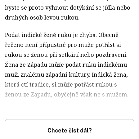
byste se proto vyhnout dotýkání se jídla nebo
druhých osob levou rukou.
Podat indické ženě ruku je chyba. Obecně
řečeno není přípustné pro muže potřást si
rukou se ženou při setkání nebo pozdravení.
Žena ze Západu může podat ruku indickému
muži znalému západní kultury. Indická žena,
která ctí tradice, si může potřást rukou s
ženou ze Západu, obyčejně však ne s mužem.
Chcete číst dál?