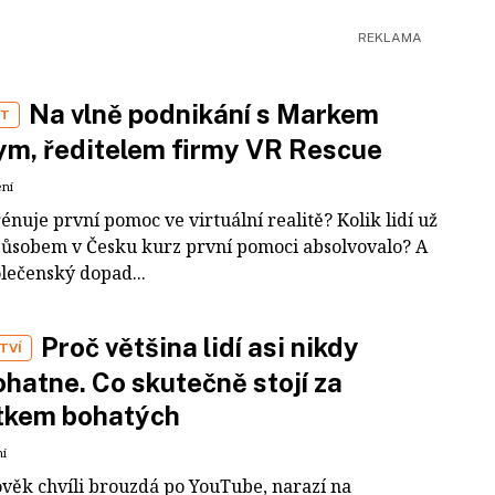
Na vlně podnikání s Markem
ST
m, ředitelem firmy VR Rescue
ení
rénuje první pomoc ve virtuální realitě? Kolik lidí už
působem v Česku kurz první pomoci absolvovalo? A
olečenský dopad...
Proč většina lidí asi nikdy
TVÍ
hatne. Co skutečně stojí za
tkem bohatých
ní
ověk chvíli brouzdá po YouTube, narazí na