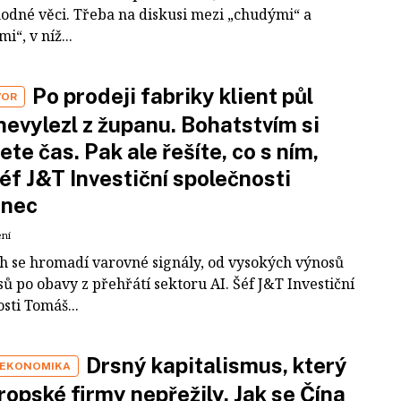
odné věci. Třeba na diskusi mezi „chudými“ a
i“, v níž...
Po prodeji fabriky klient půl
VOR
nevylezl z županu. Bohatstvím si
ete čas. Pak ale řešíte, co s ním,
šéf J&T Investiční společnosti
inec
ení
ch se hromadí varovné signály, od vysokých výnosů
ů po obavy z přehřátí sektoru AI. Šéf J&T Investiční
sti Tomáš...
Drsný kapitalismus, který
 EKONOMIKA
ropské firmy nepřežily. Jak se Čína