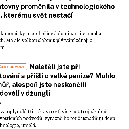
tovny proměnila v technologického
a, kterému svět nestačí
ení
ekonomický model přinesl dominanci v mnoha
h. Má ale velkou slabinu: plýtvání zdroji a
em.
Naletěli jste při
IČNÍ PODVODY
tování a přišli o velké peníze? Mohlo
 hůř, alespoň jste neskončili
dovělí v džungli
ní
za uplynulé tři roky vzrostl více než trojnásobně
nvestičních podvodů, výrazně ho totiž usnadňují deep
hnologie, umělá...