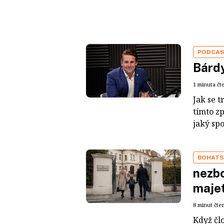
PODCA
Bárdy
1 minuta čt
Jak se t
tímto z
jaký sp
BOHATS
nezbo
maje
8 minut čte
Když čl