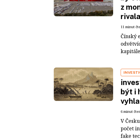
z mon
rival
11 minut čt
Čínský 
odvětvíc
kapitál
INVEST
inves
být i
vyhla
6 minut čte
V Česku 
počet i
fake tec