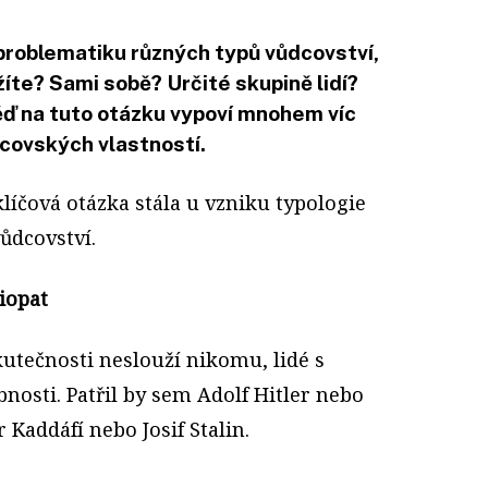
 problematiku různých typů vůdcovství,
žíte? Sami sobě? Určité skupině lidí?
ď na tuto otázku vypoví mnohem víc
dcovských vlastností.
líčová otázka stála u vzniku typologie
vůdcovství.
iopat
skutečnosti neslouží nikomu, lidé s
nosti. Patřil by sem Adolf Hitler nebo
addáfí nebo Josif Stalin.