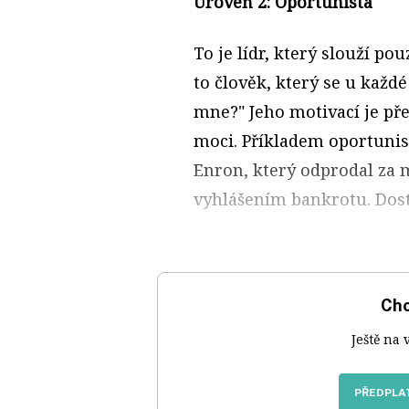
Úroveň 2: Oportunista
To je lídr, který slouží po
to člověk, který se u každé
mne?" Jeho motivací je př
moci. Příkladem oportunist
Enron, který odprodal za m
vyhlášením bankrotu. Dosta
Chc
Ještě na 
PŘEDPLAT