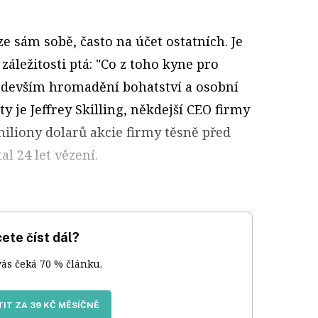
uze sám sobě, často na účet ostatních. Je
 záležitosti ptá: "Co z toho kyne pro
edevším hromadění bohatství a osobní
y je Jeffrey Skilling, někdejší CEO firmy
iliony dolarů akcie firmy těsně před
l 24 let vězení.
ete číst dál?
vás čeká 70 % článku.
IT ZA 39 KČ MĚSÍČNĚ