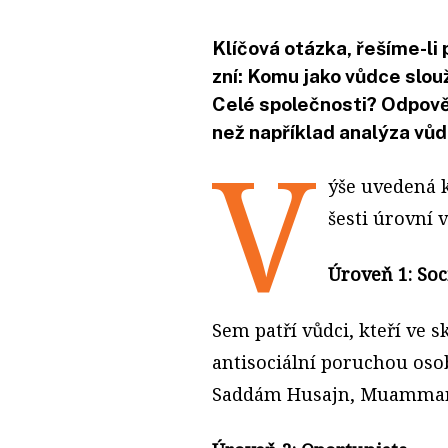
Klíčová otázka, řešíme-li
zní: Komu jako vůdce slou
Celé společnosti? Odpově
než například analýza vů
V
ýše uvedená k
šesti úrovní 
Úroveň 1: Soc
Sem patří vůdci, kteří ve 
antisociální poruchou osob
Saddám Husajn, Muammar K