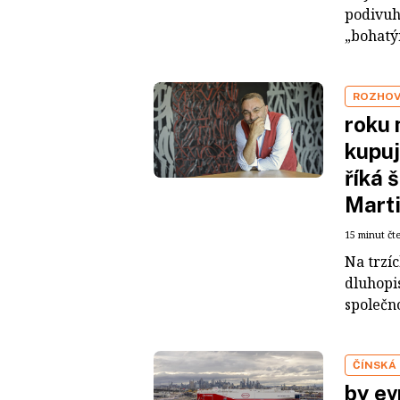
podivuh
„bohatým
ROZHO
roku 
kupuj
říká 
Mart
15 minut čt
Na trzí
dluhopis
společno
ČÍNSKÁ
by ev