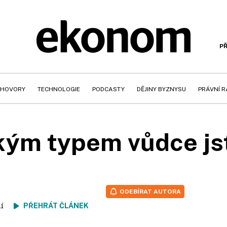
PŘ
HOVORY
TECHNOLOGIE
PODCASTY
DĚJINY BYZNYSU
PRÁVNÍ 
kým typem vůdce js
ODEBÍRAT AUTORA
tení
PŘEHRÁT ČLÁNEK