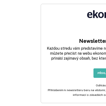
Newsletter
Každou středu vám představíme nej
můžete přečíst na webu ekonom.
přináší zajímavý obsah, bez kte
PŘIH
Odhlási
Přihlášením k newsletteru beru na vědomí,
informací o zásadách o