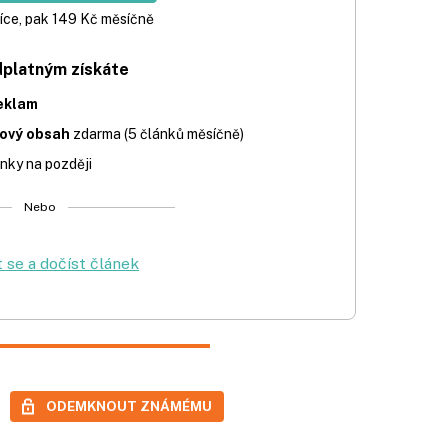
íce, pak 149 Kč měsíčně
dplatným získáte
eklam
iový obsah
zdarma (5 článků měsíčně)
nky na později
Nebo
t se a dočíst článek
ODEMKNOUT ZNÁMÉMU