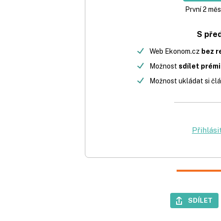
První 2 měs
S pře
Web Ekonom.cz
bez r
Možnost
sdílet prém
Možnost ukládat si člá
Přihlási
SDÍLET