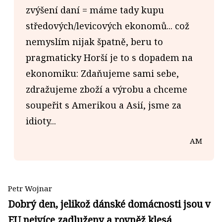
zvýšení daní = máme tady kupu
středových/levicových ekonomů... což
nemyslím nijak špatně, beru to
pragmaticky Horší je to s dopadem na
ekonomiku: Zdaňujeme sami sebe,
zdražujeme zboží a výrobu a chceme
soupeřit s Amerikou a Asií, jsme za
idioty...
AM
Petr Wojnar
Dobrý den, jelikož dánské domácnosti jsou v
EU nejvíce zadluženy a rovněž klesá