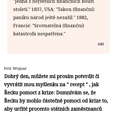
"Jedna z největších finančních bouří
století." 1837, USA: "Takou (finanční)
paniku národ ještě nezažil." 1882,
Francie: "Srovnatelná (finanční)
katastrofa nespatřena."
AM
Petr Wojnar
Dobrý den, můžete mi prosím potvrdit či
vyvrátit mou myšlenku na " recept " , jak
Řecku pomoct z krize: Domnívám se, že
Řecku by mohlo částečně pomoci od krize to,
aby určité procento státních zaměstnanců