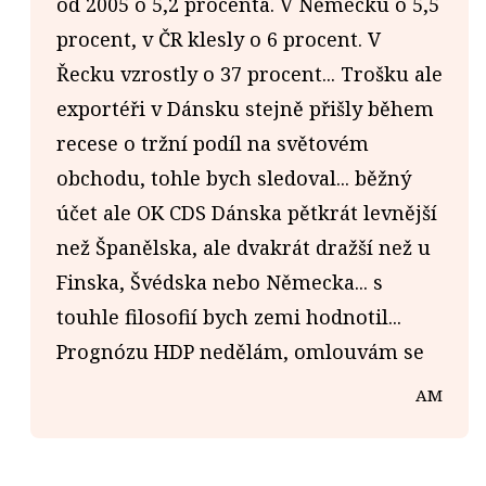
od 2005 o 5,2 procenta. V Německu o 5,5
procent, v ČR klesly o 6 procent. V
Řecku vzrostly o 37 procent... Trošku ale
exportéři v Dánsku stejně přišly během
recese o tržní podíl na světovém
obchodu, tohle bych sledoval... běžný
účet ale OK CDS Dánska pětkrát levnější
než Španělska, ale dvakrát dražší než u
Finska, Švédska nebo Německa... s
touhle filosofií bych zemi hodnotil...
Prognózu HDP nedělám, omlouvám se
AM