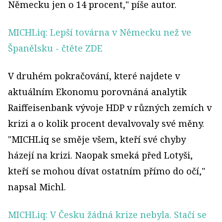
Německu jen o 14 procent," píše autor.
MICHLiq: Lepší továrna v Německu než ve
Španělsku
- čtěte ZDE
V druhém pokračování, které najdete v
aktuálním Ekonomu porovnáná analytik
Raiffeisenbank vývoje HDP v různých zemích v
krizi a o kolik procent devalvovaly své měny.
"MICHLiq se směje všem, kteří své chyby
házejí na krizi. Naopak smeká před Lotyši,
kteří se mohou dívat ostatním přímo do očí,"
napsal Michl.
MICHLiq: V Česku žádná krize nebyla. Stačí se