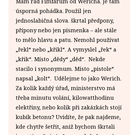
Mám rád Fimfárum od Wericha. Je tam
úsporná pohádka. Použil jen
jednoslabičná slova. škrtal předpony,
přípony nebo jen písmenka – ale stále
to mělo hlavu a patu. Nemohl používat
„řekl“ nebo „křikl“. A vymyslel „řek“ a
„křik“. Místo „dědy“ „děd“. Nekde
stacilo i synonymum. Místo „pistole“
napsal „kolt“. Udělejme to jako Werich.
Za kolik každý úřad, ministerstvo má
třeba minutu volání, kilowatthodinu
elektřiny, nebo kolik při zakázkách stojí
kubík betonu? Uvidíte, že pak najdeme,
kde chytře šetřit, aniž bychom škrtali