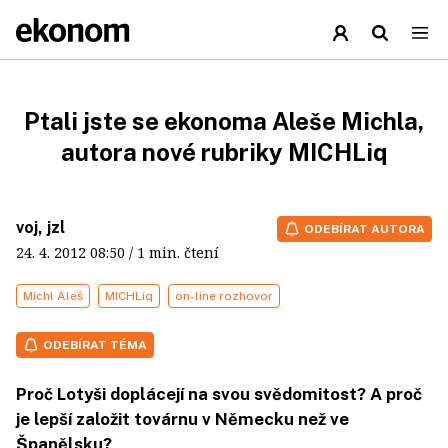
Ptali jste se ekonoma Aleše Michla,
autora nové rubriky MICHLiq
voj, jzl
ODEBÍRAT AUTORA
24. 4. 2012
08:50
/ 1 min. čtení
Michl Aleš
MICHLiq
on-line rozhovor
ODEBÍRAT TÉMA
Proč Lotyši doplácejí na svou svědomitost? A proč
je lepší založit továrnu v Německu než ve
Španělsku?