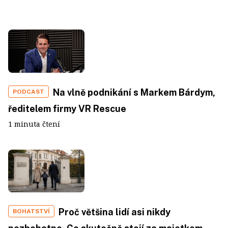
Na vlně podnikání s Markem Bárdym,
PODCAST
ředitelem firmy VR Rescue
1 minuta čtení
Proč většina lidí asi nikdy
BOHATSTVÍ