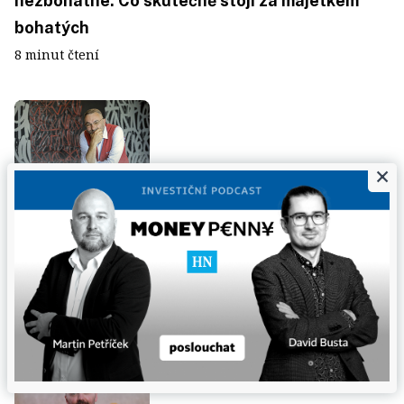
nezbohatne. Co skutečně stojí za majetkem
bohatých
8 minut čtení
×
Po prodeji fabriky klient půl roku
ROZHOVOR
nevylezl z županu. Bohatstvím si kupujete čas.
Pak ale řešíte, co s ním, říká šéf J&T Investiční
společnosti Martinec
15 minut čtení