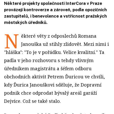
Některé projekty společnosti InterCora v Praze
provázejí kontroverze a zároveň, podle opozičních
zastupitelů, i benevolence a vstřícnost pražských
městských úředníků.
N
ěkteré věty z odposlechů Romana
Janouška už stihly zlidovět. Mezi nimi i
"hláška": "To je v pořádku. Velice kvalitní." Ta
padla v jeho rozhovoru s tehdy vlivným
úředníkem magistrátu a šéfem odboru
obchodních aktivit Petrem Ďuricou ve chvíli,
kdy Ďurica Janouškovi sděluje, že Dopravní
podnik chce odprodat bývalý areál garáží
Dejvice. Což se také stalo.