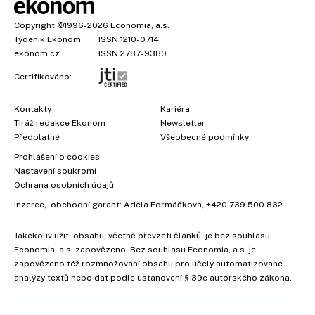
Copyright
©1996-2026
Economia, a.s.
Týdeník Ekonom
ISSN 1210-0714
ekonom.cz
ISSN 2787-9380
Certifikováno:
Kontakty
Kariéra
Tiráž redakce Ekonom
Newsletter
Předplatné
Všeobecné podmínky
Prohlášení o cookies
Nastavení soukromí
Ochrana osobních údajů
Inzerce
, obchodní garant:
Adéla Formáčková
,
+420 739 500 832
Jakékoliv užití obsahu, včetně převzetí článků, je bez souhlasu
Economia, a.s. zapovězeno. Bez souhlasu Economia, a.s. je
×
zapovězeno též rozmnožování obsahu pro účely automatizované
analýzy textů nebo dat podle ustanovení § 39c autorského zákona.