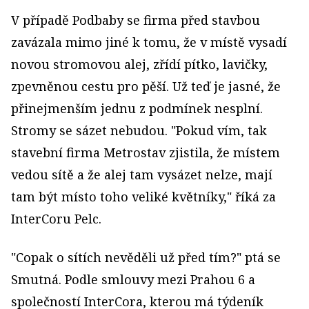
V případě Podbaby se firma před stavbou
zavázala mimo jiné k tomu, že v místě vysadí
novou stromovou alej, zřídí pítko, lavičky,
zpevněnou cestu pro pěší. Už teď je jasné, že
přinejmenším jednu z podmínek nesplní.
Stromy se sázet nebudou. "Pokud vím, tak
stavební firma Metrostav zjistila, že místem
vedou sítě a že alej tam vysázet nelze, mají
tam být místo toho veliké květníky," říká za
InterCoru Pelc.
"Copak o sítích nevěděli už před tím?" ptá se
Smutná. Podle smlouvy mezi Prahou 6 a
společností InterCora, kterou má týdeník