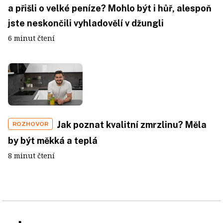
a přišli o velké peníze? Mohlo být i hůř, alespoň
jste neskončili vyhladovělí v džungli
6 minut čtení
Jak poznat kvalitní zmrzlinu? Měla
ROZHOVOR
by být měkká a teplá
8 minut čtení