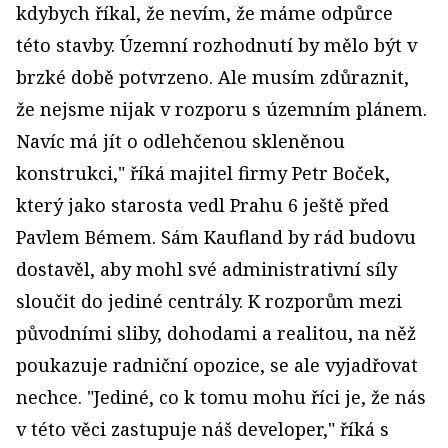
kdybych říkal, že nevím, že máme odpůrce
této stavby. Územní rozhodnutí by mělo být v
brzké době potvrzeno. Ale musím zdůraznit,
že nejsme nijak v rozporu s územním plánem.
Navíc má jít o odlehčenou skleněnou
konstrukci," říká majitel firmy Petr Boček,
který jako starosta vedl Prahu 6 ještě před
Pavlem Bémem. Sám Kaufland by rád budovu
dostavěl, aby mohl své administrativní síly
sloučit do jediné centrály. K rozporům mezi
původními sliby, dohodami a realitou, na něž
poukazuje radniční opozice, se ale vyjadřovat
nechce. "Jediné, co k tomu mohu říci je, že nás
v této věci zastupuje náš developer," říká s