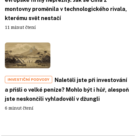
montovny proměnila v technologického rivala,
kterému svět nestačí
11 minut čtení
Naletěli jste při investování
INVESTIČNÍ PODVODY
a přišli o velké peníze? Mohlo být i hůř, alespoň
jste neskončili vyhladovělí v džungli
6 minut čtení