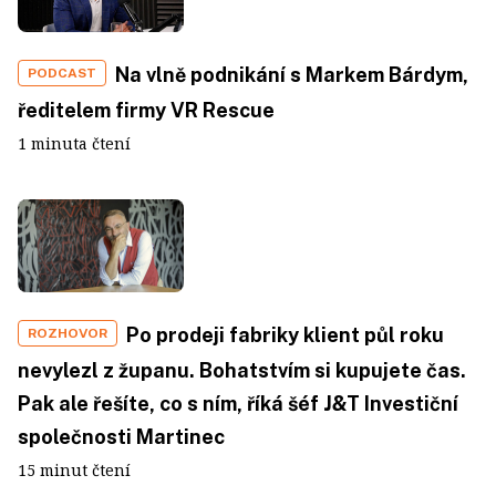
Na vlně podnikání s Markem Bárdym,
PODCAST
ředitelem firmy VR Rescue
1 minuta čtení
Po prodeji fabriky klient půl roku
ROZHOVOR
nevylezl z županu. Bohatstvím si kupujete čas.
Pak ale řešíte, co s ním, říká šéf J&T Investiční
společnosti Martinec
15 minut čtení