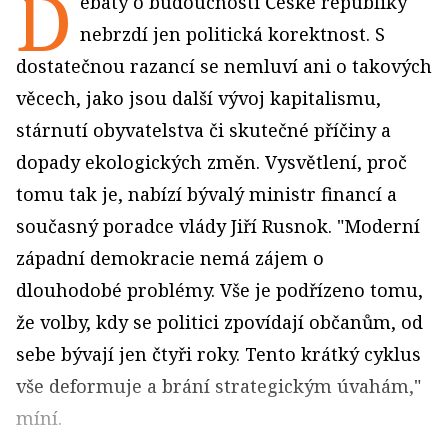
D
ebaty o budoucnosti České republiky
nebrzdí jen politická korektnost. S
dostatečnou razancí se nemluví ani o takových
věcech, jako jsou další vývoj kapitalismu,
stárnutí obyvatelstva či skutečné příčiny a
dopady ekologických změn. Vysvětlení, proč
tomu tak je, nabízí bývalý ministr financí a
současný poradce vlády Jiří Rusnok. "Moderní
západní demokracie nemá zájem o
dlouhodobé problémy. Vše je podřízeno tomu,
že volby, kdy se politici zpovídají občanům, od
sebe bývají jen čtyři roky. Tento krátký cyklus
vše deformuje a brání strategickým úvahám,"
míní.