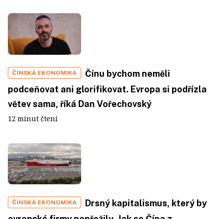
Čínu bychom neměli
ČÍNSKÁ EKONOMIKA
podceňovat ani glorifikovat. Evropa si podřízla
větev sama, říká Dan Vořechovský
12 minut čtení
Drsný kapitalismus, který by
ČÍNSKÁ EKONOMIKA
evropské firmy nepřežily. Jak se Čína z