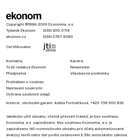
Copyright
©1996-2026
Economia, a.s.
Týdeník Ekonom
ISSN 1210-0714
ekonom.cz
ISSN 2787-9380
Certifikováno:
Kontakty
Kariéra
Tiráž redakce Ekonom
Newsletter
Předplatné
Všeobecné podmínky
Prohlášení o cookies
Nastavení soukromí
Ochrana osobních údajů
Inzerce
, obchodní garant:
Adéla Formáčková
,
+420 739 500 832
Jakékoliv užití obsahu, včetně převzetí článků, je bez souhlasu
Economia, a.s. zapovězeno. Bez souhlasu Economia, a.s. je
zapovězeno též rozmnožování obsahu pro účely automatizované
analýzy textů nebo dat podle ustanovení § 39c autorského zákona.