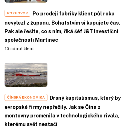
Po prodeji fabriky klient půl roku
ROZHOVOR
nevylezl z županu. Bohatstvím si kupujete čas.
Pak ale řešíte, co s ním, říká šéf J&T Investiční
společnosti Martinec
15 minut čtení
Drsný kapitalismus, který by
ČÍNSKÁ EKONOMIKA
evropské firmy nepřežily. Jak se Čína z
montovny proměnila v technologického rivala,
kterému svět nestačí