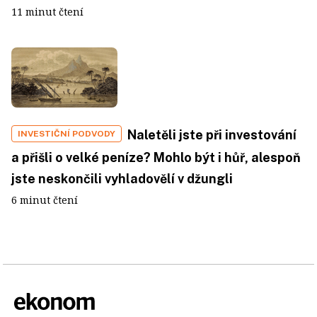
11 minut čtení
Naletěli jste při investování
INVESTIČNÍ PODVODY
a přišli o velké peníze? Mohlo být i hůř, alespoň
jste neskončili vyhladovělí v džungli
6 minut čtení