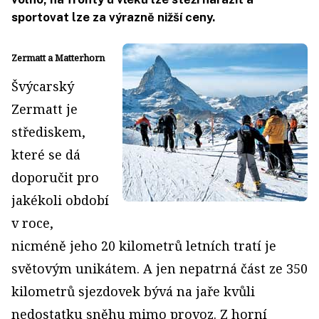
sportovat lze za výrazně nižší ceny.
Zermatt a Matterhorn
Švýcarský
Zermatt je
střediskem,
které se dá
doporučit pro
jakékoli období
v roce,
nicméně jeho 20 kilometrů letních tratí je
světovým unikátem. A jen nepatrná část ze 350
kilometrů sjezdovek bývá na jaře kvůli
nedostatku sněhu mimo provoz. Z horní