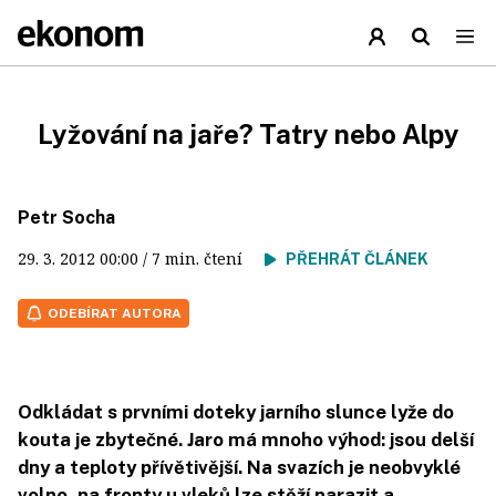
Lyžování na jaře? Tatry nebo Alpy
Petr Socha
29. 3. 2012
00:00
/ 7 min. čtení
PŘEHRÁT ČLÁNEK
ODEBÍRAT AUTORA
Odkládat s prvními doteky jarního slunce lyže do
kouta je zbytečné. Jaro má mnoho výhod: jsou delší
dny a teploty přívětivější. Na svazích je neobvyklé
volno, na fronty u vleků lze stěží narazit a