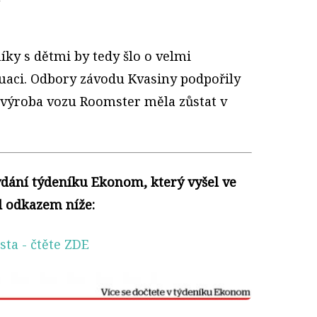
íky s dětmi by tedy šlo o velmi
uaci. Odbory závodu Kvasiny podpořily
y výroba vozu Roomster měla zůstat v
ydání týdeníku Ekonom, který vyšel ve
d odkazem níže:
sta
- čtěte ZDE