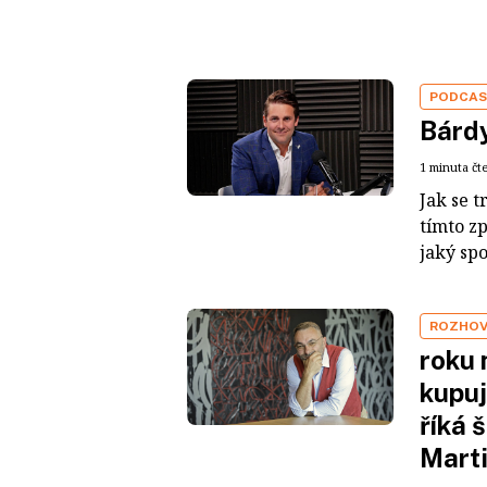
PODCA
Bárdy
1 minuta čt
Jak se t
tímto z
jaký sp
ROZHO
roku 
kupuj
říká 
Mart