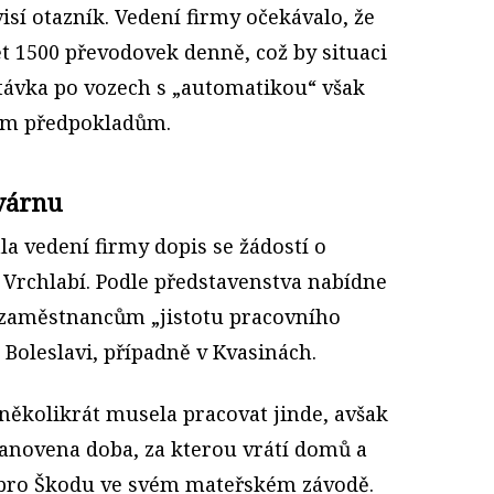
isí otazník. Vedení firmy očekávalo, že
t 1500 převodovek denně, což by situaci
ptávka po vozech s „automatikou“ však
ím předpokladům.
ovárnu
a vedení firmy dopis se žádostí o
Vrchlabí. Podle představenstva nabídne
zaměstnancům „jistotu pracovního
 Boleslavi, případně v Kvasinách.
ž několikrát musela pracovat jinde, avšak
tanovena doba, za kterou vrátí domů a
 pro Škodu ve svém mateřském závodě.