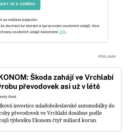
LÁSIT SE K ODBĚRU
t se můžete kdykoliv.
 že dochází ke sbírání a zpracování osobních údajů. Více
chrany osobních údajů naleznete
ZDE
.
KONOM: Škoda zahájí ve Vrchlabí
ýrobu převodovek asi už v létě
inuty čtení
lková investice mladoboleslavské automobilky do
roby převodovek ve Vrchlabí dosáhne podle
rojů týdeníku Ekonom čtyř miliard korun.