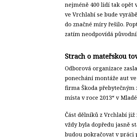
nejméně 400 lidí tak opět v
ve Vrchlabí se bude vyrábě
do značné míry řešilo. Po
zatím neodpovídá původn
Strach o mateřskou t
Odborová organizace zaslal
ponechání montáže aut ve 
firma Škoda přebytečným 
místa v roce 2013“ v Mladé
Část dělníků z Vrchlabí ji
vždy byla dopředu jasně s
budou pokračovat v práci