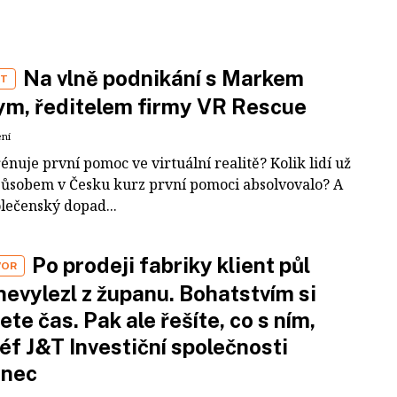
Na vlně podnikání s Markem
ST
m, ředitelem firmy VR Rescue
ení
rénuje první pomoc ve virtuální realitě? Kolik lidí už
působem v Česku kurz první pomoci absolvovalo? A
olečenský dopad...
Po prodeji fabriky klient půl
VOR
nevylezl z županu. Bohatstvím si
ete čas. Pak ale řešíte, co s ním,
šéf J&T Investiční společnosti
inec