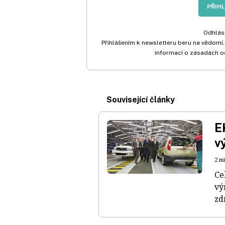
PŘIH
Odhlási
Přihlášením k newsletteru beru na vědomí,
informací o zásadách o
Související články
E
v
2 m
Ce
vý
zd