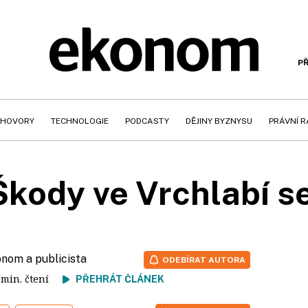
PŘ
HOVORY
TECHNOLOGIE
PODCASTY
DĚJINY BYZNYSU
PRÁVNÍ 
kody ve Vrchlabí se
onom a publicista
ODEBÍRAT AUTORA
2 min. čtení
PŘEHRÁT ČLÁNEK