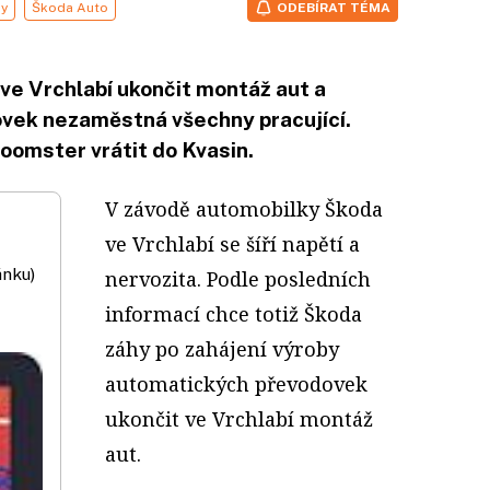
ny
Škoda Auto
ODEBÍRAT TÉMA
ve Vrchlabí ukončit montáž aut a
vek nezaměstná všechny pracující.
oomster vrátit do Kvasin.
V závodě automobilky Škoda
ve Vrchlabí se šíří napětí a
ánku)
nervozita. Podle posledních
informací chce totiž Škoda
záhy po zahájení výroby
automatických převodovek
ukončit ve Vrchlabí montáž
aut.