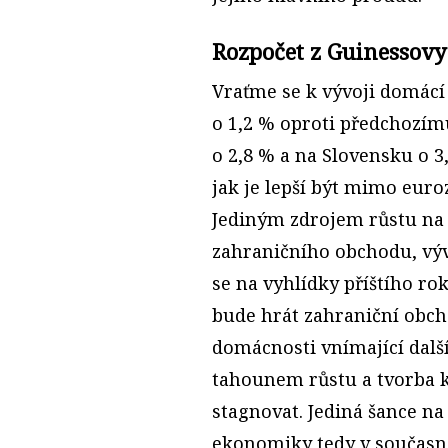
Rozpočet z Guinessovy
Vraťme se k vývoji domácí 
o 1,2 % oproti předchozím
o 2,8 % a na Slovensku o 3
jak je lepší být mimo euro
Jediným zdrojem růstu na 
zahraničního obchodu, výv
se na vyhlídky příštího rok
bude hrát zahraniční obcho
domácnosti vnímající další
tahounem růstu a tvorba k
stagnovat. Jediná šance na
ekonomiky tedy v současné