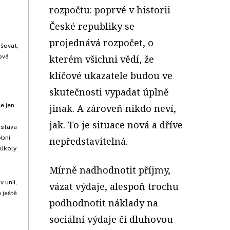
rozpočtu: poprvé v historii
České republiky se
projednává rozpočet, o
pšovat,
ová
kterém všichni vědí, že
.
klíčové ukazatele budou ve
skutečnosti vypadat úplně
e jen
jinak. A zároveň nikdo neví,
jak. To je situace nová a dříve
estava
obní
nepředstavitelná.
 úkoly
Mírně nadhodnotit příjmy,
 unii,
vázat výdaje, alespoň trochu
 ještě
podhodnotit náklady na
sociální výdaje či dluhovou