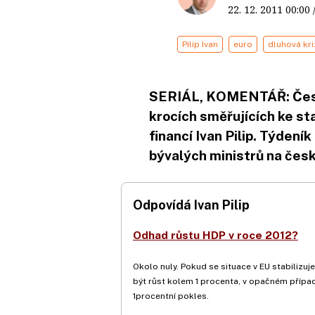
22. 12. 2011
00:00
Pilip Ivan
euro
dluhová kri
SERIÁL, KOMENTÁŘ: Česko
krocích směřujících ke sta
financí Ivan Pilip. Týdení
bývalých ministrů na čes
Odpovídá Ivan Pilip
Odhad růstu HDP v roce 2012?
Okolo nuly. Pokud se situace v EU stabilizuj
být růst kolem 1 procenta, v opačném přípa
1procentní pokles.