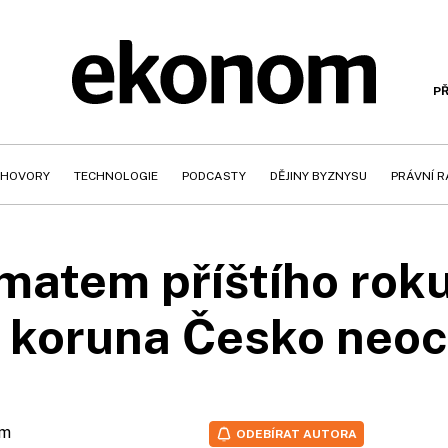
PŘ
HOVORY
TECHNOLOGIE
PODCASTY
DĚJINY BYZNYSU
PRÁVNÍ 
matem příštího roku
, koruna Česko neoc
om
ODEBÍRAT AUTORA