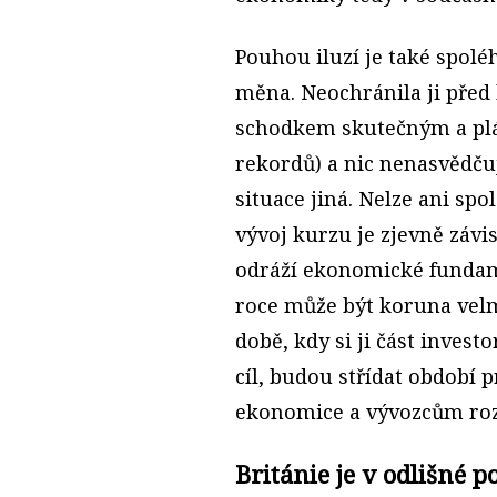
Pouhou iluzí je také spolé
měna. Neochránila ji před k
schodkem skutečným a pl
rekordů) a nic nenasvědču
situace jiná. Nelze ani spo
vývoj kurzu je zjevně závi
odráží ekonomické fundame
roce může být koruna velmi
době, kdy si ji část invest
cíl, budou střídat období 
ekonomice a vývozcům ro
Británie je v odlišné po