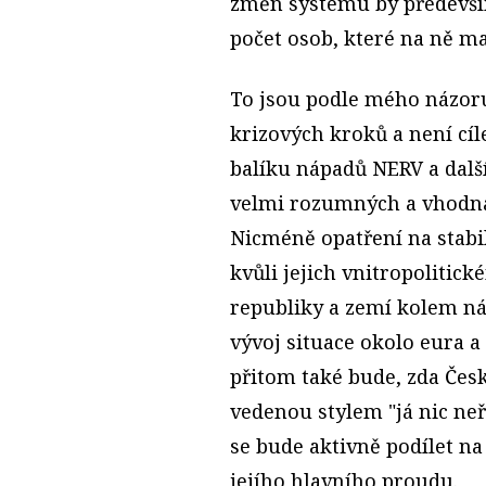
změn systému by především
počet osob, které na ně ma
To jsou podle mého názoru
krizových kroků a není cíl
balíku nápadů NERV a dalšíc
velmi rozumných a vhodná 
Nicméně opatření na stabil
kvůli jejich vnitropolitic
republiky a zemí kolem nás
vývoj situace okolo eura a 
přitom také bude, zda Česk
vedenou stylem "já nic neř
se bude aktivně podílet na
jejího hlavního proudu.