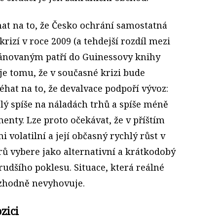
hat na to, že Česko ochrání samostatná
rizí v roce 2009 (a tehdejší rozdíl mezi
ánovaným patří do Guinessovy knihy
je tomu, že v současné krizi bude
léhat na to, že devalvace podpoří vývoz:
slý spíše na náladách trhů a spíše méně
nty. Lze proto očekávat, že v příštím
 volatilní a její občasný rychlý růst v
orů vybere jako alternativní a krátkodobý
prudšího poklesu. Situace, která reálné
zhodně nevyhovuje.
zici