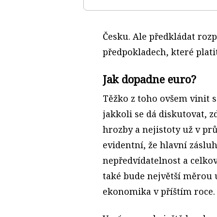
Česku. Ale předkládat rozp
předpokladech, které platit
Jak dopadne euro?
Těžko z toho ovšem vinit s
jakkoli se dá diskutovat, z
hrozby a nejistoty už v pr
evidentní, že hlavní zásl
nepředvídatelnost a celko
také bude největší měrou 
ekonomika v příštím roce.