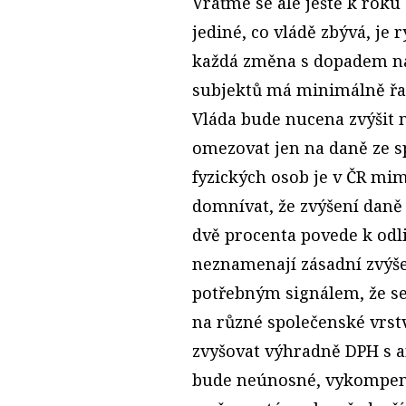
Vraťme se ale ještě k roku 
jediné, co vládě zbývá, je 
každá změna s dopadem na
subjektů má minimálně řad
Vláda bude nucena zvýšit 
omezovat jen na daně ze s
fyzických osob je v ČR mi
domnívat, že zvýšení daně
dvě procenta povede k odli
neznamenají zásadní zvýše
potřebným signálem, že s
na různé společenské vrst
zvyšovat výhradně DPH s 
bude neúnosné, vykompenzu