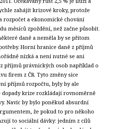
2011. Očekávaný růst 2,5 % je iluzí a
rychle zahájit krizové kroky, protože
 rozpočet a ekonomické chování
u měsíců zpoždění, než začne působit.
některé daně a neměla by se přitom
potřeby. Horní hranice daně z příjmů
mořádně nízká a není nutné se ani
 z příjmů právnických osob například o
vu firem z ČR. Tyto změny sice
ní příjmů rozpočtu, byly by ale
e dopady krize rozkládají rovnoměrně
vy. Navíc by bylo poněkud absurdní
argumentem, že pokud to pro někoho
jí to sociální dávky: jedním z cílů