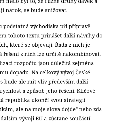
 mělo být to, že různé druhy dávek a
jí nárok, se bude snižovat.
 podstatná východiska při přípravě
em tohoto textu přinášet další návrhy do
h, které se objevují. Řada z nich je
řešení z nich lze určitě nakombinovat.
izaci rozpočtu jsou důležitá zejména
kému dopadu. Na celkový vývoj České
 bude ale mít vliv především další
rychlost a způsob jeho řešení. Klíčové
á republika ukončí svou strategii
íkám, ale na moje slova dojde" nebo zda
 dalším vývoji EU a zůstane součástí