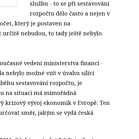
službu - to se při sestavování
rozpočtu dělo často a nejen v
očet, který je postaven na
 určitě nebudou, to tady ještě nebylo.
oučasné vedení ministerstva financí -
da nebylo možné vzít v úvahu sílící
ůběhu sestavování rozpočtu, je
uhu na situaci má mimořádná
vý krizový vývoj ekonomik v Evropě. Ten
určovat směr, jakým se vydá česká