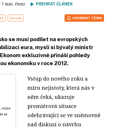
/ 7 min. čtení
PŘEHRÁT ČLÁNEK
ze
koruna
ODEBÍRAT TÉMA
 se musí podílet na evropských
bilizaci eura, myslí si bývalý ministr
k Ekonom exkluzivně přináší pohledy
kou ekonomiku v roce 2012.
Vstup do nového roku a
míru nejistoty, která nás v
něm čeká, ukazuje
premiérová situace
e, může
odehrávající se ve sněmovně
dě až
nad diskusí o návrhu