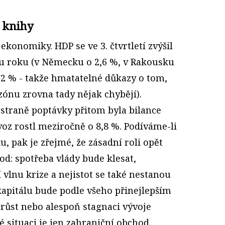
 knihy
ekonomiky. HDP se ve 3. čtvrtletí zvýšil
u roku (v Německu o 2,6 %, v Rakousku
,2 % - takže hmatatelné důkazy o tom,
zónu zrovna tady nějak chybějí).
straně poptávky přitom byla bilance
oz rostl meziročně o 8,8 %. Podíváme-li
u, pak je zřejmé, že zásadní roli opět
d: spotřeba vlády bude klesat,
 vlnu krize a nejistot se také nestanou
apitálu bude podle všeho přinejlepším
 růst nebo alespoň stagnaci vývoje
 situaci je jen zahraniční obchod.