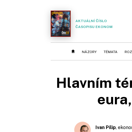
AKTUÁLNÍ ČÍSLO
ČASOPISU EKONOM
NÁZORY
TÉMATA
ROZ
Hlavním té
eura
Ivan Pilip
, ekon