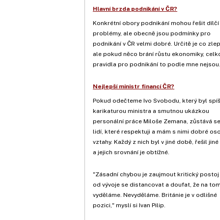
Hlavní brzda podnikání v ČR?
Konkrétní obory podnikání mohou řešit dílčí
problémy, ale obecně jsou podmínky pro
podnikání v ČR velmi dobré. Určitě je co zle
ale pokud něco brání růstu ekonomiky, celk
pravidla pro podnikání to podle mne nejsou
Nejlepší ministr financí ČR?
Pokud odečteme Ivo Svobodu, který byl spíš
karikaturou ministra a smutnou ukázkou
personální práce Miloše Zemana, zůstává s
lidí, které respektuji a mám s nimi dobré os
vztahy. Každý z nich byl v jiné době, řešil jiné
a jejich srovnání je obtížné.
"Zásadní chybou je zaujmout kritický postoj v
od vývoje se distancovat a doufat, že na tom
vyděláme. Nevyděláme. Británie je v odlišné
pozici," myslí si Ivan Pilip.