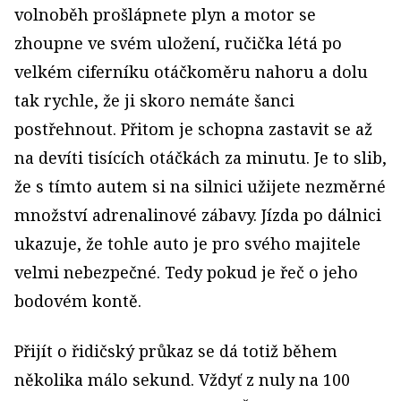
volnoběh prošlápnete plyn a motor se
zhoupne ve svém uložení, ručička létá po
velkém ciferníku otáčkoměru nahoru a dolu
tak rychle, že ji skoro nemáte šanci
postřehnout. Přitom je schopna zastavit se až
na devíti tisících otáčkách za minutu. Je to slib,
že s tímto autem si na silnici užijete nezměrné
množství adrenalinové zábavy. Jízda po dálnici
ukazuje, že tohle auto je pro svého majitele
velmi nebezpečné. Tedy pokud je řeč o jeho
bodovém kontě.
Přijít o řidičský průkaz se dá totiž během
několika málo sekund. Vždyť z nuly na 100