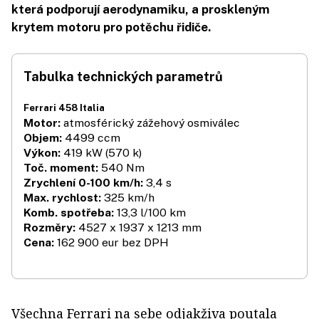
která podporují aerodynamiku, a proskleným
krytem motoru pro potěchu řidiče.
Tabulka technických parametrů
Ferrari 458 Italia
Motor:
atmosférický zážehový osmiválec
Objem:
4499 ccm
Výkon:
419 kW (570 k)
Toč. moment:
540 Nm
Zrychlení 0-100 km/h:
3,4 s
Max. rychlost:
325 km/h
Komb. spotřeba:
13,3 l/100 km
Rozměry:
4527 x 1937 x 1213 mm
Cena:
162 900 eur bez DPH
Všechna Ferrari na sebe odjakživa poutala