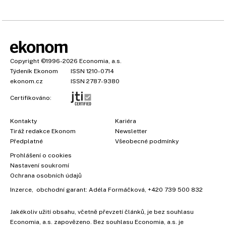
Copyright
©1996-2026
Economia, a.s.
Týdeník Ekonom
ISSN 1210-0714
ekonom.cz
ISSN 2787-9380
Certifikováno:
Kontakty
Kariéra
Tiráž redakce Ekonom
Newsletter
Předplatné
Všeobecné podmínky
Prohlášení o cookies
Nastavení soukromí
Ochrana osobních údajů
Inzerce
, obchodní garant:
Adéla Formáčková
,
+420 739 500 832
Jakékoliv užití obsahu, včetně převzetí článků, je bez souhlasu
Economia, a.s. zapovězeno. Bez souhlasu Economia, a.s. je