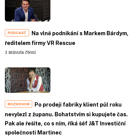
Na vlně podnikání s Markem Bárdym,
PODCAST
ředitelem firmy VR Rescue
1 minuta čtení
Po prodeji fabriky klient půl roku
ROZHOVOR
nevylezl z županu. Bohatstvím si kupujete čas.
Pak ale řešíte, co s ním, říká šéf J&T Investiční
společnosti Martinec