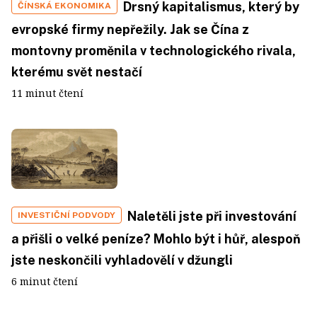
Drsný kapitalismus, který by
ČÍNSKÁ EKONOMIKA
evropské firmy nepřežily. Jak se Čína z
montovny proměnila v technologického rivala,
kterému svět nestačí
11 minut čtení
Naletěli jste při investování
INVESTIČNÍ PODVODY
a přišli o velké peníze? Mohlo být i hůř, alespoň
jste neskončili vyhladovělí v džungli
6 minut čtení