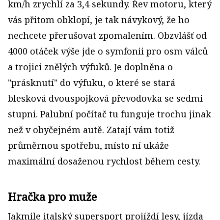
km/h zrychlí za 3,4 sekundy. Řev motoru, který
vás přitom obklopí, je tak návykový, že ho
nechcete přerušovat zpomalením. Obzvlášť od
4000 otáček výše jde o symfonii pro osm válců
a trojici znělých výfuků. Je doplněna o
"prásknutí" do výfuku, o které se stará
blesková dvouspojková převodovka se sedmi
stupni. Palubní počítač tu funguje trochu jinak
než v obyčejném autě. Zatají vám totiž
průměrnou spotřebu, místo ní ukáže
maximální dosaženou rychlost během cesty.
Hračka pro muže
Jakmile italský supersport projíždí lesy, jízda