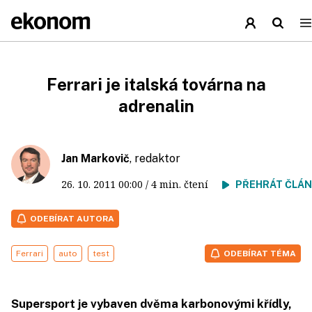
Ferrari je italská továrna na
adrenalin
Jan Markovič
, redaktor
26. 10. 2011
00:00
/ 4 min. čtení
PŘEHRÁT ČLÁ
ODEBÍRAT AUTORA
Ferrari
auto
test
ODEBÍRAT TÉMA
Supersport je vybaven dvěma karbonovými křídly,