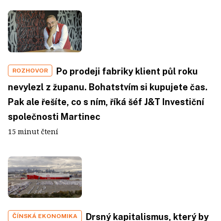
Po prodeji fabriky klient půl roku
ROZHOVOR
nevylezl z županu. Bohatstvím si kupujete čas.
Pak ale řešíte, co s ním, říká šéf J&T Investiční
společnosti Martinec
15 minut čtení
Drsný kapitalismus, který by
ČÍNSKÁ EKONOMIKA