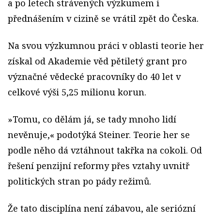
a po letech strávených výzkumem i
přednášením v cizině se vrátil zpět do Česka.
Na svou výzkumnou práci v oblasti teorie her
získal od Akademie věd pětiletý grant pro
význačné vědecké pracovníky do 40 let v
celkové výši 5,25 milionu korun.
»Tomu, co dělám já, se tady mnoho lidí
nevěnuje,« podotýká Steiner. Teorie her se
podle něho dá vztáhnout takřka na cokoli. Od
řešení penzijní reformy přes vztahy uvnitř
politických stran po pády režimů.
Že tato disciplína není zábavou, ale seriózní