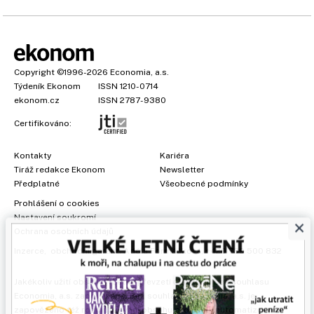
Copyright
©1996-2026
Economia, a.s.
Týdeník Ekonom
ISSN 1210-0714
ekonom.cz
ISSN 2787-9380
Certifikováno:
Kontakty
Kariéra
Tiráž redakce Ekonom
Newsletter
Předplatné
Všeobecné podmínky
Prohlášení o cookies
Nastavení soukromí
×
Ochrana osobních údajů
Inzerce
, obchodní garant:
Adéla Formáčková
,
+420 739 500 832
Jakékoliv užití obsahu, včetně převzetí článků, je bez souhlasu
Economia, a.s. zapovězeno. Bez souhlasu Economia, a.s. je
zapovězeno též rozmnožování obsahu pro účely automatizované