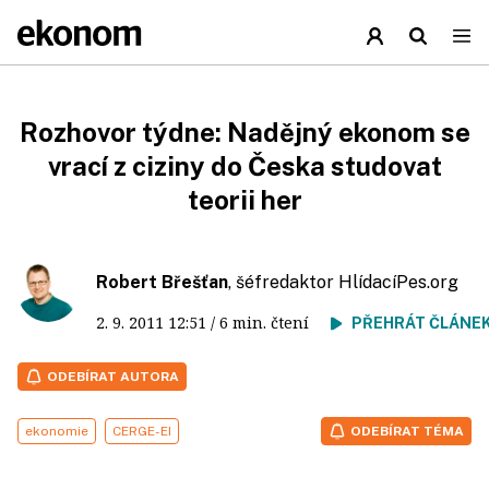
Rozhovor týdne: Nadějný ekonom se
vrací z ciziny do Česka studovat
teorii her
Robert Břešťan
, šéfredaktor HlídacíPes.org
2. 9. 2011
12:51
/ 6 min. čtení
PŘEHRÁT ČLÁNE
ODEBÍRAT AUTORA
ekonomie
CERGE-EI
ODEBÍRAT TÉMA