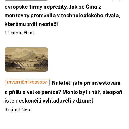
evropské firmy nepřežily. Jak se Čína z
montovny proměnila v technologického rivala,
kterému svět nestačí
11 minut čtení
Naletěli jste při investování
INVESTIČNÍ PODVODY
a přišli o velké peníze? Mohlo být i hůř, alespoň
jste neskončili vyhladovělí v džungli
6 minut čtení