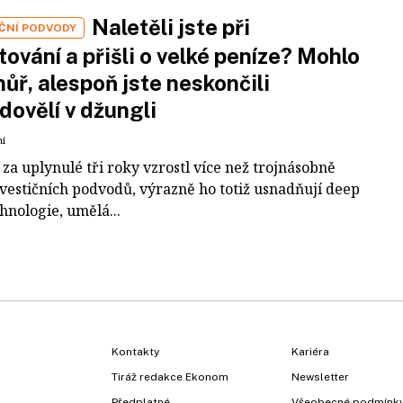
Naletěli jste při
IČNÍ PODVODY
tování a přišli o velké peníze? Mohlo
 hůř, alespoň jste neskončili
dovělí v džungli
ní
za uplynulé tři roky vzrostl více než trojnásobně
nvestičních podvodů, výrazně ho totiž usnadňují deep
hnologie, umělá...
Kontakty
Kariéra
Tiráž redakce Ekonom
Newsletter
Předplatné
Všeobecné podmínk