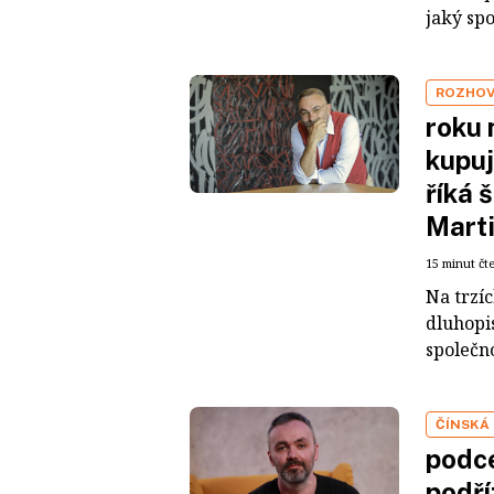
jaký sp
ROZHO
roku 
kupuj
říká 
Mart
15 minut čt
Na trzí
dluhopis
společno
ČÍNSKÁ
podce
podří