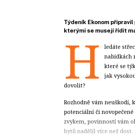
Týdeník Ekonom připravil 
kterými se musejí řídit ma
H
ledáte stře
nabídkách r
které se tý
jak vysoko
dovolit?
Rozhodně vám neuškodí, kd
potenciální či novopečené 
zvykem, povinností vám ob
bytů nadělil více než dost.