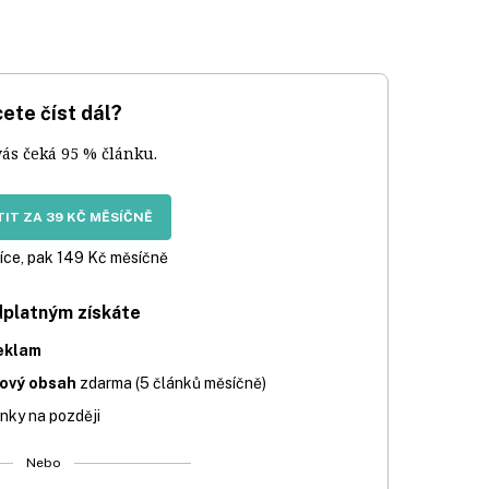
ete číst dál?
vás čeká 95 % článku.
IT ZA 39 KČ MĚSÍČNĚ
íce, pak 149 Kč měsíčně
dplatným získáte
eklam
iový obsah
zdarma (5 článků měsíčně)
nky na později
Nebo