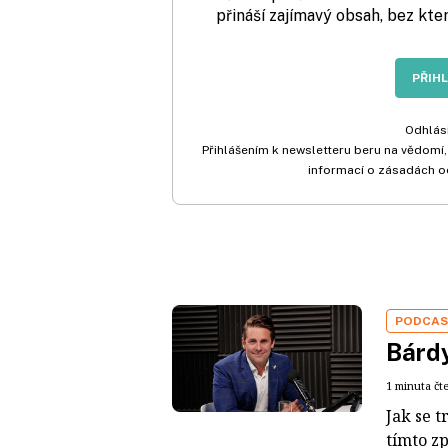
přináší zajímavý obsah, bez kte
PŘIH
Odhlási
Přihlášením k newsletteru beru na vědomí,
informací o zásadách o
PODCA
Bárdy
1 minuta čt
Jak se t
tímto z