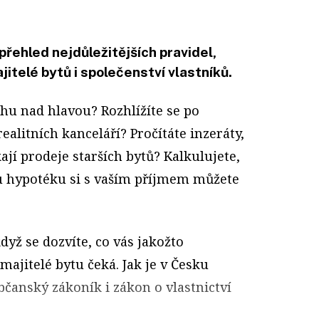
přehled nejdůležitějších pravidel,
jitelé bytů i společenství vlastníků.
chu nad hlavou? Rozhlížíte se po
ealitních kanceláří? Pročítáte inzeráty,
kají prodeje starších bytů? Kalkulujete,
u hypotéku si s vaším příjmem můžete
yž se dozvíte, co vás jakožto
majitelé bytu čeká. Jak je v Česku
čanský zákoník i zákon o vlastnictví