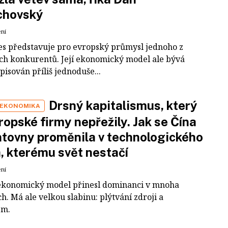
chovský
ení
es představuje pro evropský průmysl jednoho z
ích konkurentů. Její ekonomický model ale bývá
pisován příliš jednoduše...
Drsný kapitalismus, který
 EKONOMIKA
ropské firmy nepřežily. Jak se Čína
tovny proměnila v technologického
a, kterému svět nestačí
ení
ekonomický model přinesl dominanci v mnoha
h. Má ale velkou slabinu: plýtvání zdroji a
em.