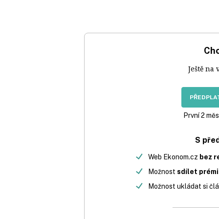
Chc
Ještě na 
PŘEDPLAT
První 2 měs
S pře
Web Ekonom.cz
bez r
Možnost
sdílet prém
Možnost ukládat si člá