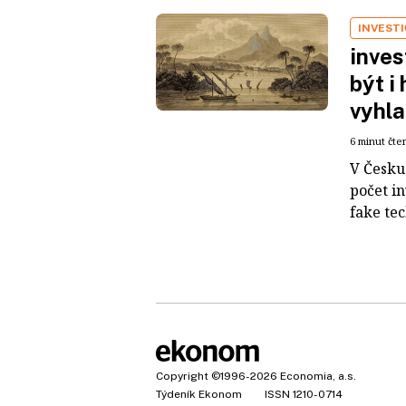
INVEST
inves
být i
vyhla
6 minut čte
V Česku 
počet i
fake tec
Copyright
©1996-2026
Economia, a.s.
Týdeník Ekonom
ISSN 1210-0714