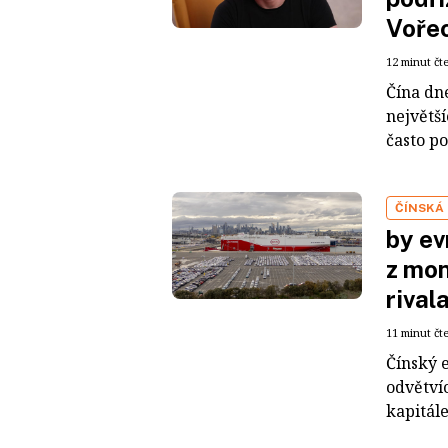
Voře
12 minut čt
Čína dn
největš
často po
ČÍNSKÁ
by ev
z mon
rival
11 minut čt
Čínský 
odvětvíc
kapitál