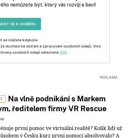
rého nemůžete být, který vás rozvíjí a baví!
LÁSIT SE K ODBĚRU
t se můžete kdykoliv.
 že dochází ke sbírání a zpracování osobních údajů. Více
chrany osobních údajů naleznete
ZDE
.
Na vlně podnikání s Markem
ST
m, ředitelem firmy VR Rescue
ení
rénuje první pomoc ve virtuální realitě? Kolik lidí už
působem v Česku kurz první pomoci absolvovalo? A