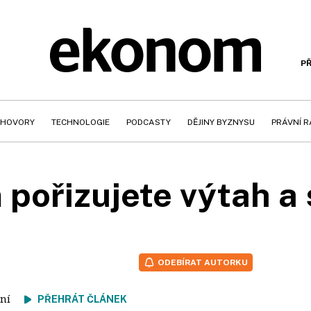
PŘ
HOVORY
TECHNOLOGIE
PODCASTY
DĚJINY BYZNYSU
PRÁVNÍ 
 pořizujete výtah a
ODEBÍRAT AUTORKU
čtení
PŘEHRÁT ČLÁNEK