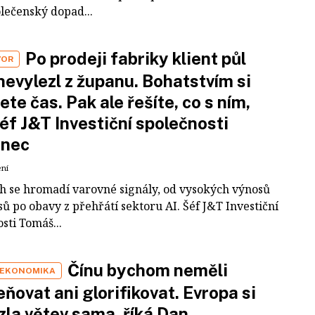
olečenský dopad...
Po prodeji fabriky klient půl
VOR
nevylezl z županu. Bohatstvím si
ete čas. Pak ale řešíte, co s ním,
šéf J&T Investiční společnosti
inec
ení
ch se hromadí varovné signály, od vysokých výnosů
ů po obavy z přehřátí sektoru AI. Šéf J&T Investiční
sti Tomáš...
Čínu bychom neměli
 EKONOMIKA
ňovat ani glorifikovat. Evropa si
zla větev sama, říká Dan