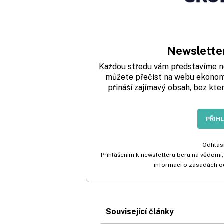
Newsletter
Každou středu vám představíme nej
můžete přečíst na webu ekonom.
přináší zajímavý obsah, bez kte
PŘIH
Odhlási
Přihlášením k newsletteru beru na vědomí,
informací o zásadách o
Související články