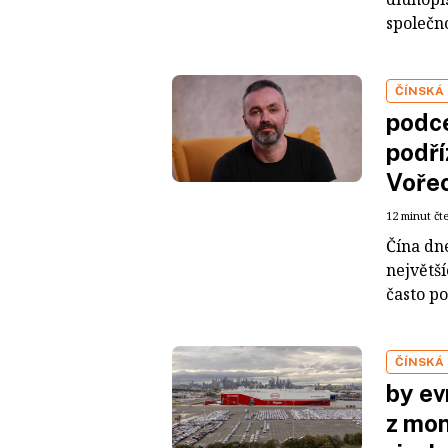
společno
ČÍNSKÁ
podce
podří
Voře
12 minut čt
Čína dn
největš
často po
ČÍNSKÁ
by ev
z mon