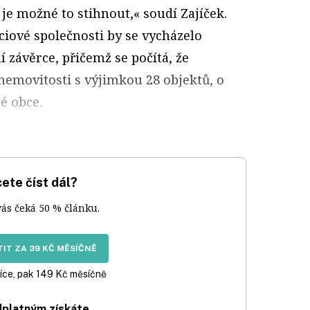
je možné to stihnout,« soudí Zajíček.
ciové společnosti by se vycházelo
 závěrce, přičemž se počítá, že
emovitosti s výjimkou 28 objektů, o
é obce.
ete číst dál?
vás čeká 50 % článku.
IT ZA 39 KČ MĚSÍČNĚ
íce, pak 149 Kč měsíčně
dplatným získáte