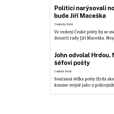
Politici narýsovali n
bude Jiří Maceška
2 minuty čtení
Ve vedení České pošty by se m
dozorčí rady Jiří Maceška. Neja
John odvolal Hrdou.
šéfovi pošty
5 minut čtení
Současná šéfka pošty Hrdá sko
komise stejně jako u policejní