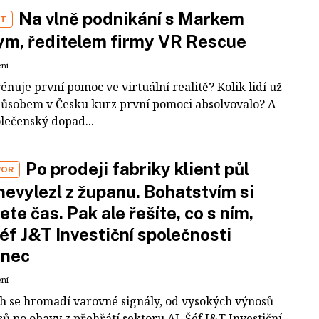
Na vlně podnikání s Markem
ST
m, ředitelem firmy VR Rescue
ení
rénuje první pomoc ve virtuální realitě? Kolik lidí už
působem v Česku kurz první pomoci absolvovalo? A
olečenský dopad...
Po prodeji fabriky klient půl
VOR
nevylezl z županu. Bohatstvím si
ete čas. Pak ale řešíte, co s ním,
šéf J&T Investiční společnosti
inec
ení
ch se hromadí varovné signály, od vysokých výnosů
ů po obavy z přehřátí sektoru AI. Šéf J&T Investiční