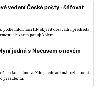
ové vedení České pošty - šéfovat
ěl podle informací HN objevit dosavadní předseda
snosti ale zatím panují kolem...
 Nyní jedná s Nečasem o novém
nčí na konci února. Kdo ji nahradí má rozhodnout
ho prezidenta.