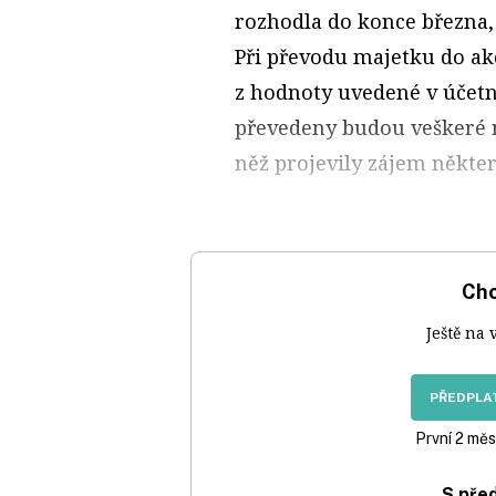
rozhodla do konce března, 
Při převodu majetku do ak
z hodnoty uvedené v účetní
převedeny budou veškeré n
něž projevily zájem někter
Chc
Ještě na 
PŘEDPLAT
První 2 měs
S pře