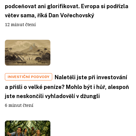
podceňovat ani glorifikovat. Evropa si podřízla
větev sama, říká Dan Vořechovský
12 minut čtení
Naletěli jste při investování
INVESTIČNÍ PODVODY
a přišli o velké peníze? Mohlo být i hůř, alespoň
jste neskončili vyhladovělí v džungli
6 minut čtení