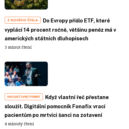
Do Evropy přišlo ETF, které
Z NOVÉHO ČÍSLA
vyplácí 14 procent ročně, většinu peněz má v
amerických státních dluhopisech
5 minut čtení
Když vlastní řeč přestane
INOVATIVNÍ FIRMY
sloužit. Digitální pomocník Fonafix vrací
pacientům po mrtvici šanci na zotavení
4 minuty čtení