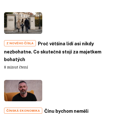
Proč většina lidí asi nikdy
Z NOVÉHO ČÍSLA
nezbohatne. Co skutečně stojí za majetkem
bohatých
8 minut čtení
Čínu bychom neměli
ČÍNSKÁ EKONOMIKA