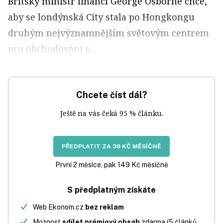
Britský ministr financí George Osborne chce,
aby se londýnská City stala po Hongkongu
druhým nejvýznamnějším světovým centrem
pro obchodování s...
Chcete číst dál?
Ještě na vás čeká 95 % článku.
PŘEDPLATIT ZA 39 KČ MĚSÍČNĚ
První 2 měsíce, pak 149 Kč měsíčně
S předplatným získáte
Web Ekonom.cz
bez reklam
Možnost
sdílet prémiový obsah
zdarma (5 článků