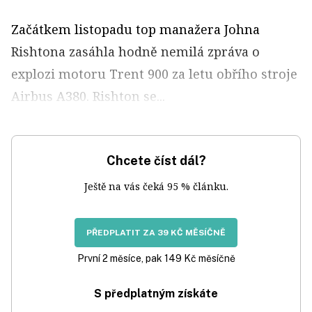
Začátkem listopadu top manažera Johna
Rishtona zasáhla hodně nemilá zpráva o
explozi motoru Trent 900 za letu obřího stroje
Airbus A380. Rishton se...
Chcete číst dál?
Ještě na vás čeká 95 % článku.
PŘEDPLATIT ZA 39 KČ MĚSÍČNĚ
První 2 měsíce, pak 149 Kč měsíčně
S předplatným získáte