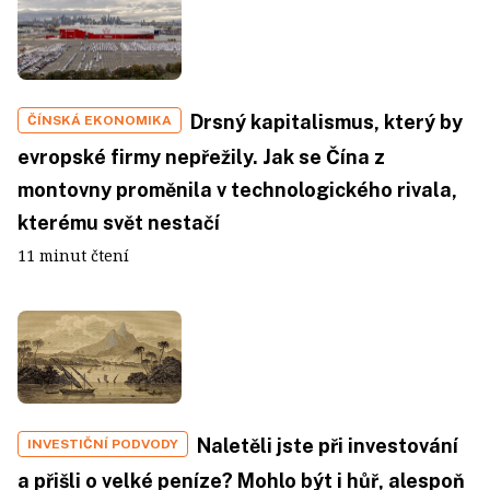
Drsný kapitalismus, který by
ČÍNSKÁ EKONOMIKA
evropské firmy nepřežily. Jak se Čína z
montovny proměnila v technologického rivala,
kterému svět nestačí
11 minut čtení
Naletěli jste při investování
INVESTIČNÍ PODVODY
a přišli o velké peníze? Mohlo být i hůř, alespoň