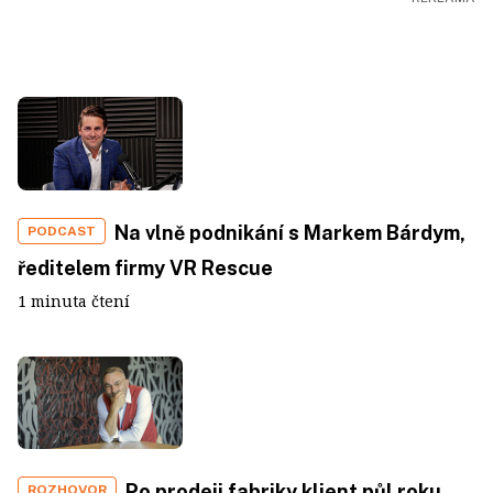
Na vlně podnikání s Markem Bárdym,
PODCAST
ředitelem firmy VR Rescue
1 minuta čtení
Po prodeji fabriky klient půl roku
ROZHOVOR