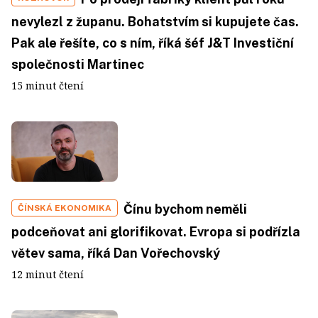
nevylezl z županu. Bohatstvím si kupujete čas.
Pak ale řešíte, co s ním, říká šéf J&T Investiční
společnosti Martinec
15 minut čtení
Čínu bychom neměli
ČÍNSKÁ EKONOMIKA
podceňovat ani glorifikovat. Evropa si podřízla
větev sama, říká Dan Vořechovský
12 minut čtení