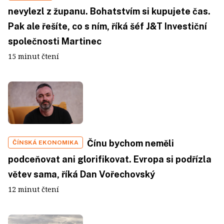
nevylezl z županu. Bohatstvím si kupujete čas.
Pak ale řešíte, co s ním, říká šéf J&T Investiční
společnosti Martinec
15 minut čtení
Čínu bychom neměli
ČÍNSKÁ EKONOMIKA
podceňovat ani glorifikovat. Evropa si podřízla
větev sama, říká Dan Vořechovský
12 minut čtení