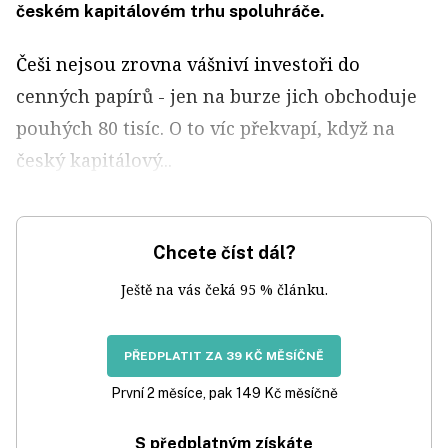
českém kapitálovém trhu spoluhráče.
Češi nejsou zrovna vášniví investoři do
cenných papírů - jen na burze jich obchoduje
pouhých 80 tisíc. O to víc překvapí, když na
český kapitálový...
Chcete číst dál?
Ještě na vás čeká 95 % článku.
PŘEDPLATIT ZA 39 KČ MĚSÍČNĚ
První 2 měsíce, pak 149 Kč měsíčně
S předplatným získáte