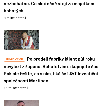
nezbohatne. Co skutečně stojí za majetkem
bohatých
8 minut čtení
Po prodeji fabriky klient půl roku
ROZHOVOR
nevylezl z županu. Bohatstvím si kupujete čas.
Pak ale řešíte, co s ním, říká šéf J&T Investiční
společnosti Martinec
15 minut čtení