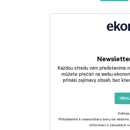
Newsletter
Každou středu vám představíme nej
můžete přečíst na webu ekonom.
přináší zajímavý obsah, bez kte
PŘIH
Odhlási
Přihlášením k newsletteru beru na vědomí,
informací o zásadách o