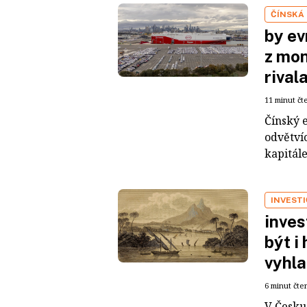
ČÍNSKÁ
by ev
z mon
rival
11 minut čt
Čínský 
odvětvíc
kapitál
INVEST
inves
být i
vyhla
6 minut čte
V Česku 