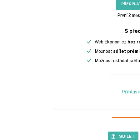
PŘEDPLAT
První 2 měs
S pře
Web Ekonom.cz
bez r
Možnost
sdílet prém
Možnost ukládat si člá
Přihlási
SDÍLET