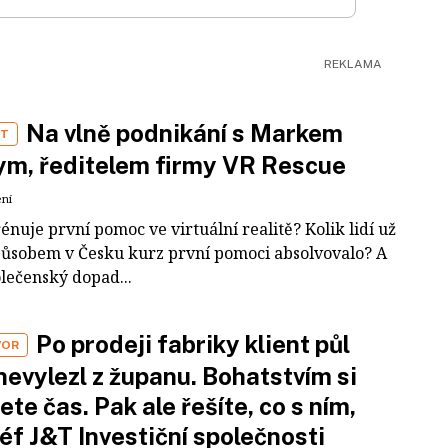
Na vlně podnikání s Markem
ST
m, ředitelem firmy VR Rescue
ení
rénuje první pomoc ve virtuální realitě? Kolik lidí už
působem v Česku kurz první pomoci absolvovalo? A
olečenský dopad...
Po prodeji fabriky klient půl
VOR
nevylezl z županu. Bohatstvím si
ete čas. Pak ale řešíte, co s ním,
šéf J&T Investiční společnosti