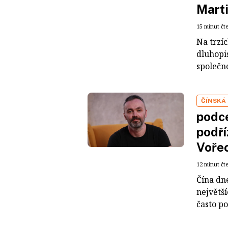
Mart
15 minut čt
Na trzí
dluhopis
společno
ČÍNSKÁ
podce
podří
Voře
12 minut čt
Čína dn
největš
často po