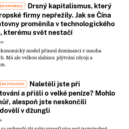
Drsný kapitalismus, který
 EKONOMIKA
ropské firmy nepřežily. Jak se Čína
tovny proměnila v technologického
a, kterému svět nestačí
ení
ekonomický model přinesl dominanci v mnoha
h. Má ale velkou slabinu: plýtvání zdroji a
em.
Naletěli jste při
IČNÍ PODVODY
tování a přišli o velké peníze? Mohlo
 hůř, alespoň jste neskončili
dovělí v džungli
ní
za uplynulé tři roky vzrostl více než trojnásobně