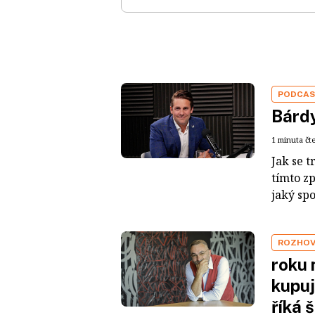
PODCA
Bárdy
1 minuta čt
Jak se t
tímto z
jaký sp
ROZHO
roku 
kupuj
říká 