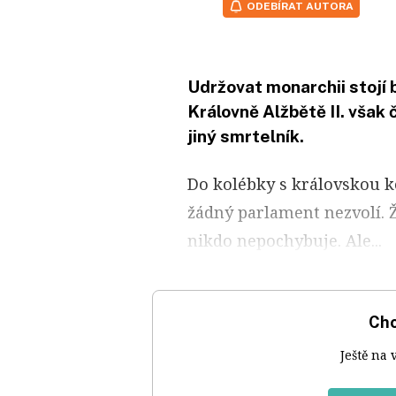
ODEBÍRAT AUTORA
Udržovat monarchii stojí 
Královně Alžbětě II. však 
jiný smrtelník.
Do kolébky s královskou k
žádný parlament nezvolí. Ž
nikdo nepochybuje. Ale...
Chc
Ještě na 