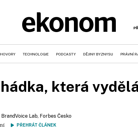
PŘ
HOVORY
TECHNOLOGIE
PODCASTY
DĚJINY BYZNYSU
PRÁVNÍ 
hádka, která vyděl
r BrandVoice Lab, Forbes Česko
čtení
PŘEHRÁT ČLÁNEK