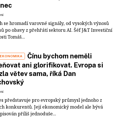
inec
ení
ch se hromadí varovné signály, od vysokých výnosů
ů po obavy z přehřátí sektoru AI. Šéf J&T Investiční
sti Tomáš...
Čínu bychom neměli
 EKONOMIKA
ňovat ani glorifikovat. Evropa si
zla větev sama, říká Dan
chovský
ení
es představuje pro evropský průmysl jednoho z
ích konkurentů. Její ekonomický model ale bývá
pisován příliš jednoduše...