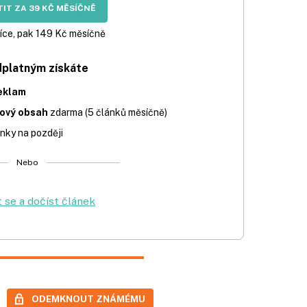
IT ZA 39 KČ MĚSÍČNĚ
íce, pak 149 Kč měsíčně
dplatným získáte
eklam
iový obsah
zdarma (5 článků měsíčně)
nky na později
Nebo
t se a dočíst článek
ODEMKNOUT ZNÁMÉMU