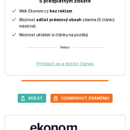
S předplatným získáte
Web Ekonom.cz
bez reklam
Možnost
sdílet prémiový obsah
zdarma (5 článků
měsíčně)
Možnost ukládat si články na později
Nebo
Přihlásit se a dočíst článek
SDÍLET
ODEMKNOUT ZNÁMÉMU