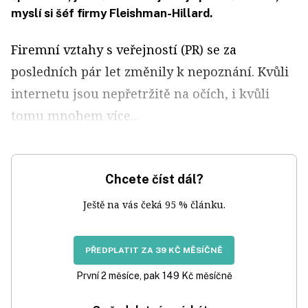
myslí si šéf firmy Fleishman-Hillard.
Firemní vztahy s veřejností (PR) se za
posledních pár let změnily k nepoznání. Kvůli
internetu jsou nepřetržitě na očích, i kvůli
tomu mnohem více...
Chcete číst dál?
Ještě na vás čeká 95 % článku.
PŘEDPLATIT ZA 39 KČ MĚSÍČNĚ
První 2 měsíce, pak 149 Kč měsíčně