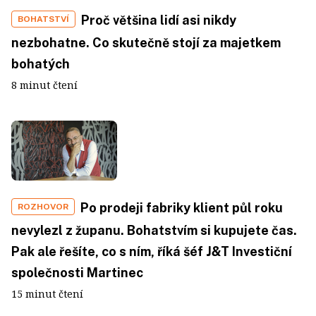
Proč většina lidí asi nikdy
BOHATSTVÍ
nezbohatne. Co skutečně stojí za majetkem
bohatých
8 minut čtení
Po prodeji fabriky klient půl roku
ROZHOVOR
nevylezl z županu. Bohatstvím si kupujete čas.
Pak ale řešíte, co s ním, říká šéf J&T Investiční
společnosti Martinec
15 minut čtení