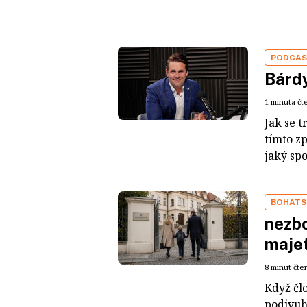
PODCA
Bárdy
1 minuta čt
Jak se t
tímto z
jaký sp
BOHATS
nezbo
maje
8 minut čte
Když čl
podivuh