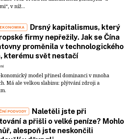
i“, v níž...
Drsný kapitalismus, který
 EKONOMIKA
ropské firmy nepřežily. Jak se Čína
tovny proměnila v technologického
a, kterému svět nestačí
ení
ekonomický model přinesl dominanci v mnoha
h. Má ale velkou slabinu: plýtvání zdroji a
em.
Naletěli jste při
IČNÍ PODVODY
tování a přišli o velké peníze? Mohlo
 hůř, alespoň jste neskončili