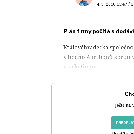
4. 8. 2010
15:47
/ 
Plán firmy počítá s dodáv
Královéhradecká společno
v hodnotě milionů korun v
marketingu...
Chc
Ještě na 
PŘEDPLAT
První 2 měs