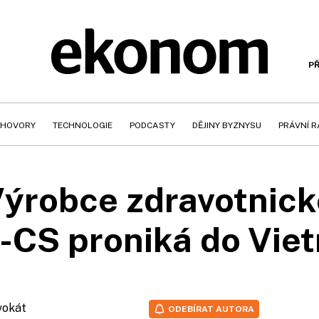
PŘ
HOVORY
TECHNOLOGIE
PODCASTY
DĚJINY BYZNYSU
PRÁVNÍ 
ýrobce zdravotnick
-CS proniká do Vie
vokát
ODEBÍRAT AUTORA