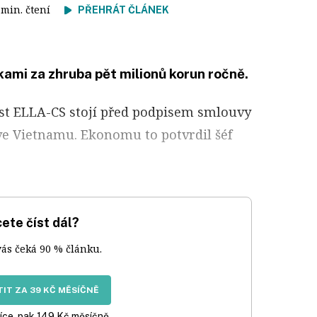
1 min. čtení
PŘEHRÁT ČLÁNEK
kami za zhruba pět milionů korun ročně.
st ELLA-CS stojí před podpisem smlouvy
e Vietnamu. Ekonomu to potvrdil šéf
ete číst dál?
vás čeká 90 % článku.
IT ZA 39 KČ MĚSÍČNĚ
íce, pak 149 Kč měsíčně