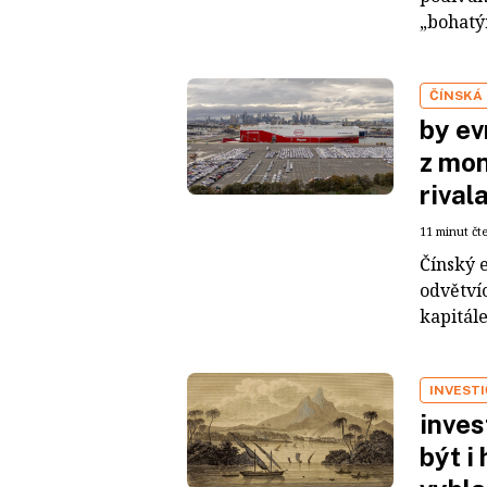
„bohatým
ČÍNSKÁ
by ev
z mon
rival
11 minut čt
Čínský 
odvětvíc
kapitál
INVEST
inves
být i