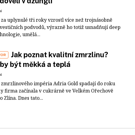
dovělí v džungli
ní
za uplynulé tři roky vzrostl více než trojnásobně
nvestičních podvodů, výrazně ho totiž usnadňují deep
hnologie, umělá...
Jak poznat kvalitní zmrzlinu?
VOR
by být měkká a teplá
ní
 zmrzlinového impéria Adria Gold spadají do roku
dy firma začínala v cukrárně ve Velkém Ořechově
 Zlína. Dnes tato...