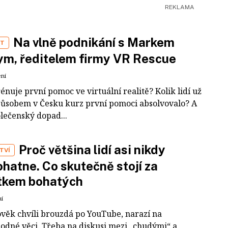
Na vlně podnikání s Markem
ST
m, ředitelem firmy VR Rescue
ení
rénuje první pomoc ve virtuální realitě? Kolik lidí už
působem v Česku kurz první pomoci absolvovalo? A
olečenský dopad...
Proč většina lidí asi nikdy
TVÍ
hatne. Co skutečně stojí za
tkem bohatých
ní
ověk chvíli brouzdá po YouTube, narazí na
odné věci. Třeba na diskusi mezi „chudými“ a