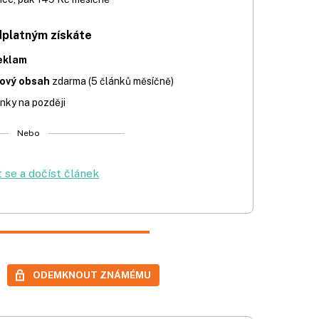
dplatným získáte
eklam
iový obsah
zdarma (5 článků měsíčně)
nky na později
Nebo
t se a dočíst článek
ODEMKNOUT ZNÁMÉMU