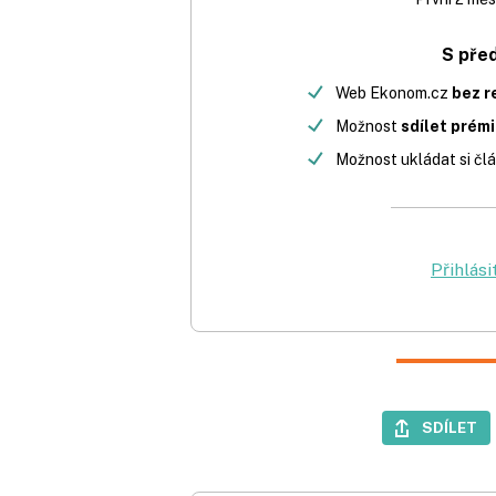
S pře
Web Ekonom.cz
bez r
Možnost
sdílet prém
Možnost ukládat si člá
Přihlási
SDÍLET