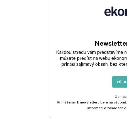
Newsletter
Každou středu vám představíme nej
můžete přečíst na webu ekonom.
přináší zajímavý obsah, bez kte
PŘIH
Odhlási
Přihlášením k newsletteru beru na vědomí,
informací o zásadách o