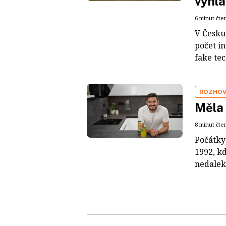
vyhla
6 minut čte
V Česku 
počet i
fake tec
ROZHO
Měla 
8 minut čte
Počátky
1992, k
nedaleko