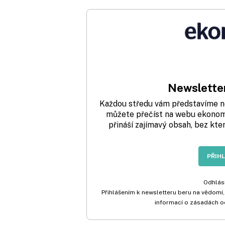
Newsletter
Každou středu vám představíme nej
můžete přečíst na webu ekonom.
přináší zajímavý obsah, bez kte
PŘIH
Odhlási
Přihlášením k newsletteru beru na vědomí,
informací o zásadách o