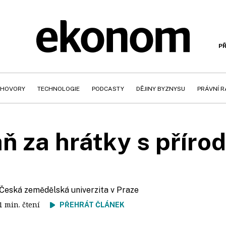
PŘ
HOVORY
TECHNOLOGIE
PODCASTY
DĚJINY BYZNYSU
PRÁVNÍ 
ň za hrátky s příro
 Česká zemědělská univerzita v Praze
11 min. čtení
PŘEHRÁT ČLÁNEK