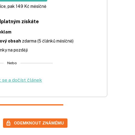
íce, pak 149 Kč měsíčně
dplatným získáte
eklam
iový obsah
zdarma (5 článků měsíčně)
nky na později
Nebo
t se a dočíst článek
ODEMKNOUT ZNÁMÉMU