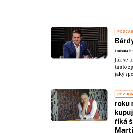
PODCA
Bárdy
1 minuta čt
Jak se t
tímto z
jaký sp
ROZHO
roku 
kupuj
říká 
Mart