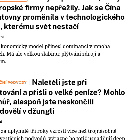
ropské firmy nepřežily. Jak se Čína
tovny proměnila v technologického
a, kterému svět nestačí
ení
ekonomický model přinesl dominanci v mnoha
h. Má ale velkou slabinu: plýtvání zdroji a
em.
Naletěli jste při
IČNÍ PODVODY
tování a přišli o velké peníze? Mohlo
 hůř, alespoň jste neskončili
dovělí v džungli
ní
za uplynulé tři roky vzrostl více než trojnásobně
nvestičních podvodů, výrazně ho totiž usnadňují deep