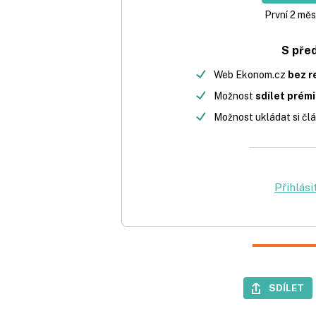
První 2 měs
S pře
Web Ekonom.cz
bez r
Možnost
sdílet prém
Možnost ukládat si člá
Přihlási
SDÍLET