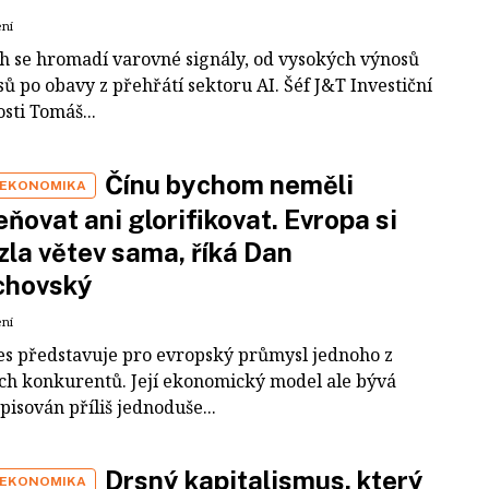
ení
ch se hromadí varovné signály, od vysokých výnosů
ů po obavy z přehřátí sektoru AI. Šéf J&T Investiční
sti Tomáš...
Čínu bychom neměli
 EKONOMIKA
ňovat ani glorifikovat. Evropa si
zla větev sama, říká Dan
chovský
ení
es představuje pro evropský průmysl jednoho z
ích konkurentů. Její ekonomický model ale bývá
pisován příliš jednoduše...
Drsný kapitalismus, který
 EKONOMIKA