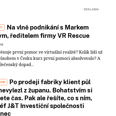
Na vlně podnikání s Markem
ST
m, ředitelem firmy VR Rescue
ení
rénuje první pomoc ve virtuální realitě? Kolik lidí už
působem v Česku kurz první pomoci absolvovalo? A
olečenský dopad...
Po prodeji fabriky klient půl
VOR
nevylezl z županu. Bohatstvím si
ete čas. Pak ale řešíte, co s ním,
šéf J&T Investiční společnosti
inec