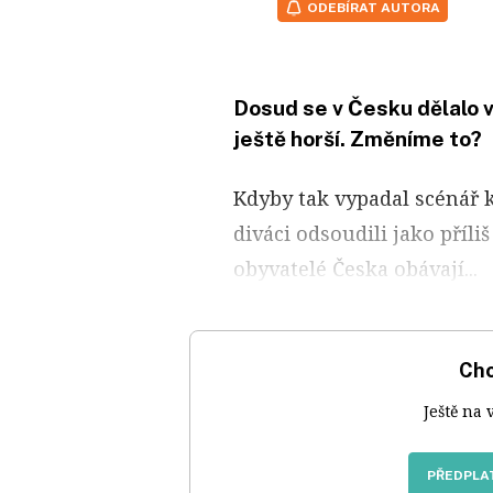
ODEBÍRAT AUTORA
Dosud se v Česku dělalo v
ještě horší. Změníme to?
Kdyby tak vypadal scénář k
diváci odsoudili jako příl
obyvatelé Česka obávají...
Chc
Ještě na 
PŘEDPLAT