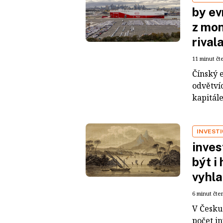
by ev
z mon
rival
11 minut čt
Čínský 
odvětvíc
kapitál
INVEST
inves
být i
vyhla
6 minut čte
V Česku 
počet i