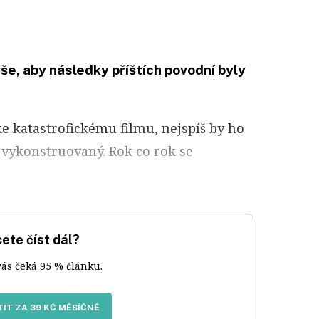
še, aby následky příštích povodní byly
e katastrofickému filmu, nejspíš by ho
iš vykonstruovaný. Rok co rok se
ete číst dál?
vás čeká 95 % článku.
IT ZA 39 KČ MĚSÍČNĚ