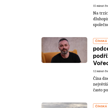
15 minut čt
Na trzí
dluhopis
společno
ČÍNSKÁ
podce
podří
Voře
12 minut čt
Čína dn
největš
často po
ČÍNSKÁ