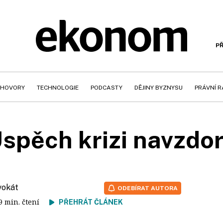
PŘ
HOVORY
TECHNOLOGIE
PODCASTY
DĚJINY BYZNYSU
PRÁVNÍ 
spěch krizi navzdo
vokát
ODEBÍRAT AUTORA
 9 min. čtení
PŘEHRÁT ČLÁNEK