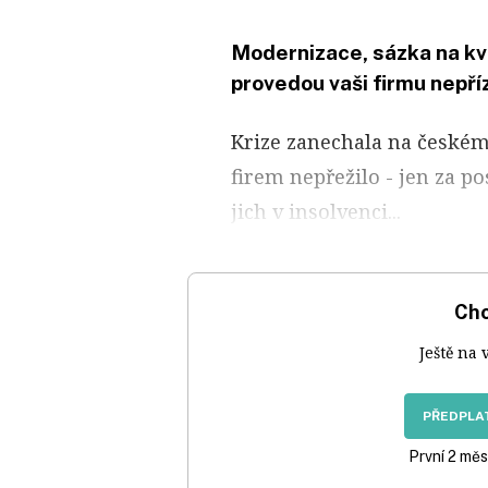
Modernizace, sázka na kval
provedou vaši firmu nepří
Krize zanechala na českém
firem nepřežilo - jen za po
jich v insolvenci...
Chc
Ještě na 
PŘEDPLAT
První 2 měs