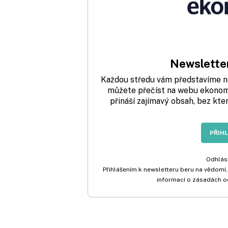
Newsletter
Každou středu vám představíme nej
můžete přečíst na webu ekonom.
přináší zajímavý obsah, bez kte
PŘIH
Odhlási
Přihlášením k newsletteru beru na vědomí,
informací o zásadách o