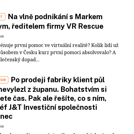
Na vlně podnikání s Markem
ST
m, ředitelem firmy VR Rescue
ení
rénuje první pomoc ve virtuální realitě? Kolik lidí už
působem v Česku kurz první pomoci absolvovalo? A
olečenský dopad...
Po prodeji fabriky klient půl
VOR
nevylezl z županu. Bohatstvím si
ete čas. Pak ale řešíte, co s ním,
šéf J&T Investiční společnosti
inec
ení