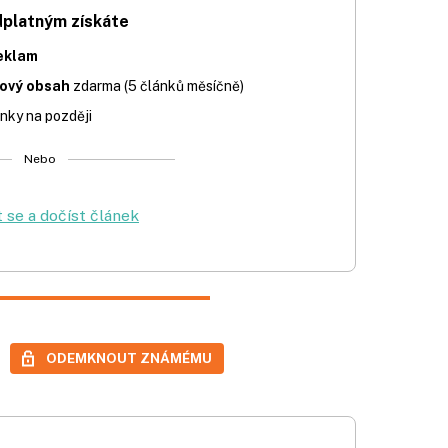
dplatným získáte
eklam
iový obsah
zdarma (5 článků měsíčně)
nky na později
Nebo
t se a dočíst článek
ODEMKNOUT ZNÁMÉMU