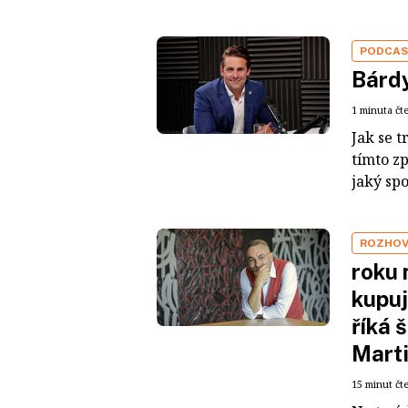
PODCA
Bárdy
1 minuta čt
Jak se t
tímto z
jaký sp
ROZHO
roku 
kupuj
říká 
Mart
15 minut čt