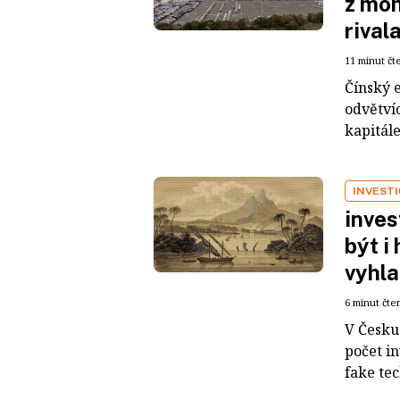
z mon
rival
11 minut čt
Čínský 
odvětvíc
kapitál
INVEST
inves
být i
vyhla
6 minut čte
V Česku 
počet i
fake tec