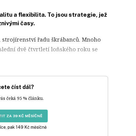
itu a flexibilita. To jsou strategie, jež
znivými časy.
 strojírenství řadu škrábanců. Mnoho
slední dvě čtvrtletí loňského roku se
ete číst dál?
vás čeká 95 % článku.
IT ZA 39 KČ MĚSÍČNĚ
íce, pak 149 Kč měsíčně