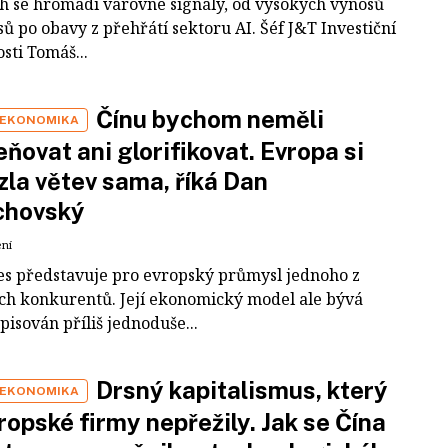
ch se hromadí varovné signály, od vysokých výnosů
ů po obavy z přehřátí sektoru AI. Šéf J&T Investiční
sti Tomáš...
Čínu bychom neměli
 EKONOMIKA
ňovat ani glorifikovat. Evropa si
zla větev sama, říká Dan
chovský
ení
es představuje pro evropský průmysl jednoho z
ích konkurentů. Její ekonomický model ale bývá
pisován příliš jednoduše...
Drsný kapitalismus, který
 EKONOMIKA
ropské firmy nepřežily. Jak se Čína