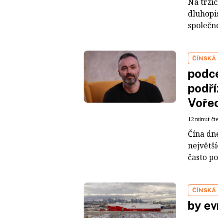
Na trzí
dluhopis
společno
ČÍNSKÁ
podce
podří
Voře
12 minut čt
Čína dn
největš
často po
ČÍNSKÁ
by ev