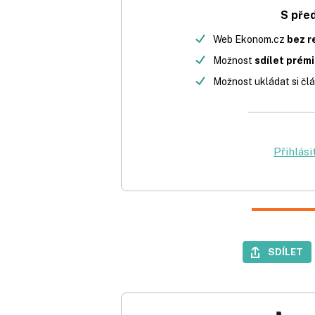
S pře
Web Ekonom.cz
bez r
Možnost
sdílet prém
Možnost ukládat si člá
Přihlási
SDÍLET