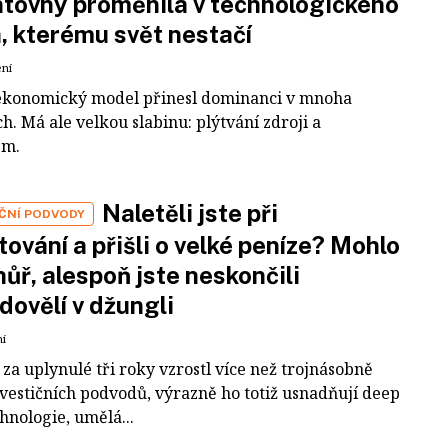
tovny proměnila v technologického
a, kterému svět nestačí
ení
ekonomický model přinesl dominanci v mnoha
h. Má ale velkou slabinu: plýtvání zdroji a
em.
Naletěli jste při
IČNÍ PODVODY
tování a přišli o velké peníze? Mohlo
 hůř, alespoň jste neskončili
dovělí v džungli
ní
za uplynulé tři roky vzrostl více než trojnásobně
nvestičních podvodů, výrazně ho totiž usnadňují deep
hnologie, umělá...