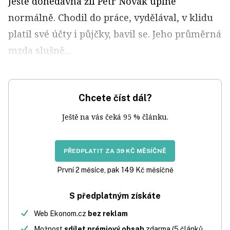
Ještě donedávna žil Petr Novák úplně
normálně. Chodil do práce, vydělával, v klidu
platil své účty i půjčky, bavil se. Jeho průměrná
mzda slušně...
Chcete číst dál?
Ještě na vás čeká 95 % článku.
PŘEDPLATIT ZA 39 KČ MĚSÍČNĚ
První 2 měsíce, pak 149 Kč měsíčně
S předplatným získáte
Web Ekonom.cz
bez reklam
Možnost
sdílet prémiový obsah
zdarma (5 článků