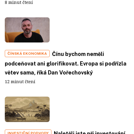
8 minut čtení
Čínu bychom neměli
ČÍNSKÁ EKONOMIKA
podceňovat ani glorifikovat. Evropa si podřízla
větev sama, říká Dan Vořechovský
12 minut čtení
Naletěli jste při investování
INVESTIČNÍ PODVODY