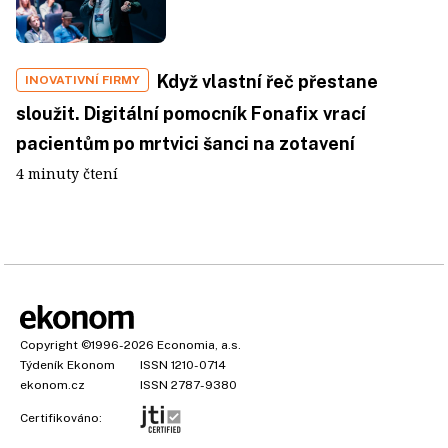
Když vlastní řeč přestane
INOVATIVNÍ FIRMY
sloužit. Digitální pomocník Fonafix vrací
pacientům po mrtvici šanci na zotavení
4 minuty čtení
Copyright
©1996-2026
Economia, a.s.
Týdeník Ekonom
ISSN 1210-0714
ekonom.cz
ISSN 2787-9380
Certifikováno: