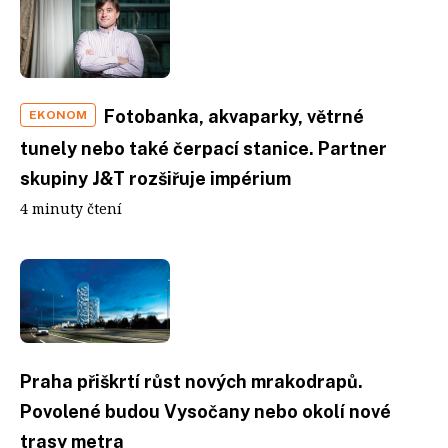
Fotobanka, akvaparky, větrné
EKONOM
tunely nebo také čerpací stanice. Partner
skupiny J&T rozšiřuje impérium
4 minuty čtení
Praha přiškrtí růst nových mrakodrapů.
Povolené budou Vysočany nebo okolí nové
trasy metra