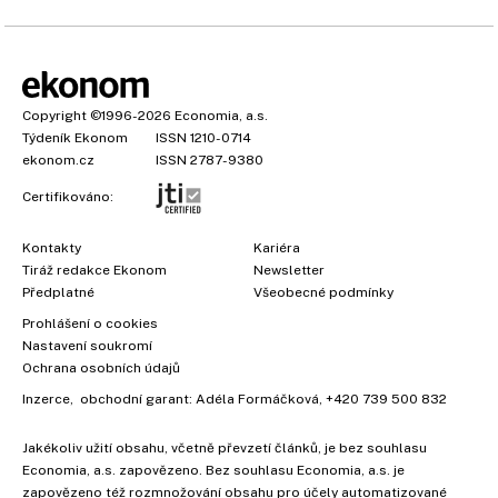
Copyright
©1996-2026
Economia, a.s.
Týdeník Ekonom
ISSN 1210-0714
ekonom.cz
ISSN 2787-9380
Certifikováno:
Kontakty
Kariéra
Tiráž redakce Ekonom
Newsletter
Předplatné
Všeobecné podmínky
Prohlášení o cookies
Nastavení soukromí
Ochrana osobních údajů
Inzerce
, obchodní garant:
Adéla Formáčková
,
+420 739 500 832
Jakékoliv užití obsahu, včetně převzetí článků, je bez souhlasu
Economia, a.s. zapovězeno. Bez souhlasu Economia, a.s. je
zapovězeno též rozmnožování obsahu pro účely automatizované