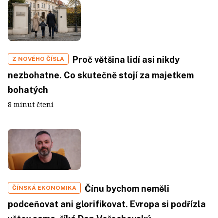
Proč většina lidí asi nikdy
Z NOVÉHO ČÍSLA
nezbohatne. Co skutečně stojí za majetkem
bohatých
8 minut čtení
Čínu bychom neměli
ČÍNSKÁ EKONOMIKA
podceňovat ani glorifikovat. Evropa si podřízla