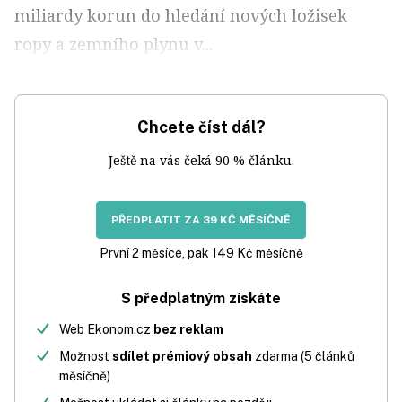
miliardy korun do hledání nových ložisek
ropy a zemního plynu v...
Chcete číst dál?
Ještě na vás čeká 90 % článku.
PŘEDPLATIT ZA 39 KČ MĚSÍČNĚ
První 2 měsíce, pak 149 Kč měsíčně
S předplatným získáte
Web Ekonom.cz
bez reklam
Možnost
sdílet prémiový obsah
zdarma (5 článků
měsíčně)