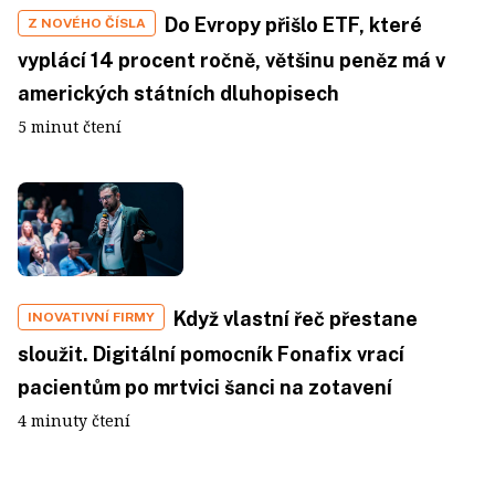
Do Evropy přišlo ETF, které
Z NOVÉHO ČÍSLA
vyplácí 14 procent ročně, většinu peněz má v
amerických státních dluhopisech
5 minut čtení
Když vlastní řeč přestane
INOVATIVNÍ FIRMY
sloužit. Digitální pomocník Fonafix vrací
pacientům po mrtvici šanci na zotavení
4 minuty čtení