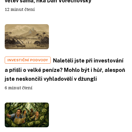
větev sama, říká Dan Vořechovský
12 minut čtení
Naletěli jste při investování
INVESTIČNÍ PODVODY
a přišli o velké peníze? Mohlo být i hůř, alespoň
jste neskončili vyhladovělí v džungli
6 minut čtení