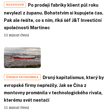
Po prodeji fabriky klient půl roku
ROZHOVOR
nevylezl z županu. Bohatstvím si kupujete čas.
Pak ale řešíte, co s ním, říká šéf J&T Investiční
společnosti Martinec
15 minut čtení
Drsný kapitalismus, který by
ČÍNSKÁ EKONOMIKA
evropské firmy nepřežily. Jak se Čína z
montovny proměnila v technologického rivala,
kterému svět nestačí
11 minut čtení