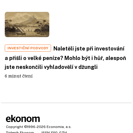
Naletěli jste při investování
INVESTIČNÍ PODVODY
a přišli o velké peníze? Mohlo být i hůř, alespoň
jste neskončili vyhladovělí v džungli
6 minut čtení
Copyright
©1996-2026
Economia, a.s.
Týdeník Ekonom
ISSN 1210-0714