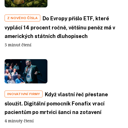
Do Evropy přišlo ETF, které
Z NOVÉHO ČÍSLA
vyplácí 14 procent ročně, většinu peněz má v
amerických státních dluhopisech
5 minut čtení
Když vlastní řeč přestane
INOVATIVNÍ FIRMY
sloužit. Digitální pomocník Fonafix vrací
pacientům po mrtvici šanci na zotavení
4 minuty čtení