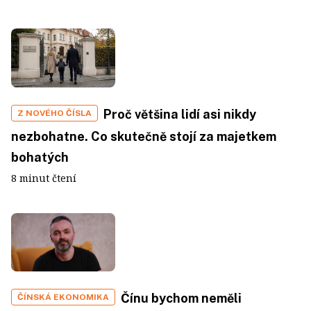
Proč většina lidí asi nikdy
Z NOVÉHO ČÍSLA
nezbohatne. Co skutečně stojí za majetkem
bohatých
8 minut čtení
Čínu bychom neměli
ČÍNSKÁ EKONOMIKA