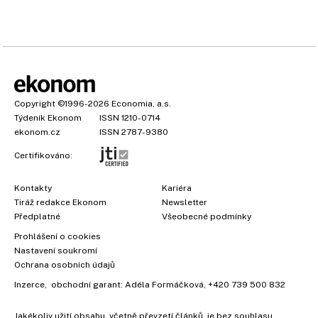
Copyright
©1996-2026
Economia, a.s.
Týdeník Ekonom
ISSN 1210-0714
ekonom.cz
ISSN 2787-9380
Certifikováno:
Kontakty
Kariéra
Tiráž redakce Ekonom
Newsletter
Předplatné
Všeobecné podmínky
Prohlášení o cookies
Nastavení soukromí
Ochrana osobních údajů
Inzerce
, obchodní garant:
Adéla Formáčková
,
+420 739 500 832
Jakékoliv užití obsahu, včetně převzetí článků, je bez souhlasu