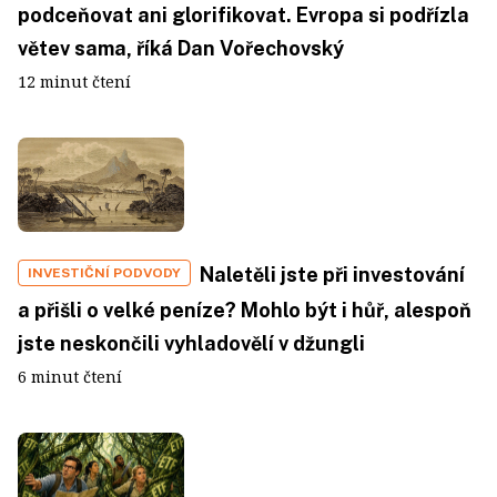
podceňovat ani glorifikovat. Evropa si podřízla
větev sama, říká Dan Vořechovský
12 minut čtení
Naletěli jste při investování
INVESTIČNÍ PODVODY
a přišli o velké peníze? Mohlo být i hůř, alespoň
jste neskončili vyhladovělí v džungli
6 minut čtení