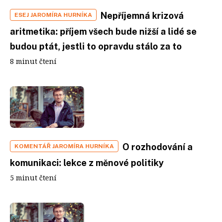
Nepříjemná krizová
ESEJ JAROMÍRA HURNÍKA
aritmetika: příjem všech bude nižší a lidé se
budou ptát, jestli to opravdu stálo za to
8 minut čtení
O rozhodování a
KOMENTÁŘ JAROMÍRA HURNÍKA
komunikaci: lekce z měnové politiky
5 minut čtení