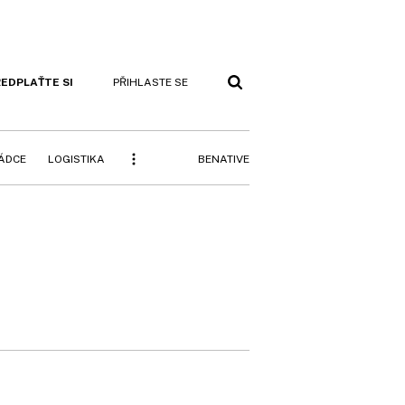
EDPLAŤTE SI
PŘIHLASTE SE
BENATIVE
RÁDCE
LOGISTIKA