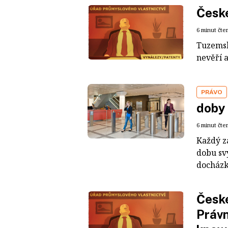
České
6 minut čte
Tuzemsk
nevěří 
PRÁVO
doby 
6 minut čte
Každý z
dobu sv
docházku
České
Právn