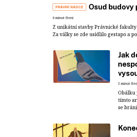
Osud budovy p
PRÁVNÍ RÁDCE
6 minut čtení
Z unikátní stavby Právnické fakulty 
Za války se zde usídlilo gestapo a p
Jak d
nespo
vysou
5 minut čte
Obálku j
tímto a
se bráni
Konec