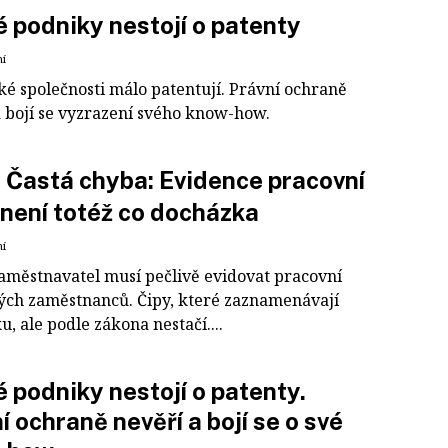
 podniky nestojí o patenty
ní
é společnosti málo patentují. Právní ochraně
a bojí se vyzrazení svého know-how.
Častá chyba: Evidence pracovní
není totéž co docházka
ní
aměstnavatel musí pečlivě evidovat pracovní
ých zaměstnanců. Čipy, které zaznamenávají
, ale podle zákona nestačí....
 podniky nestojí o patenty.
í ochraně nevěří a bojí se o své