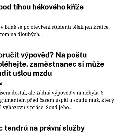
od tíhou hákového kříže
v Brně se po otevření studenti těšili jen krátce.
otom na dlouhých...
oručit výpověď? Na poštu
léhejte, zaměstnanec si může
dit ušlou mzdu
ní
sem dostal, ale žádná výpověď v ní nebyla. S
rgumentem před časem uspěl u soudu muž, který
l vyhazovu z práce. Soud jeho...
 tendrů na právní služby