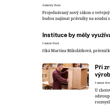
4 minuty čtení
Projednávaný nový zákon o veřejných
budou najímat právníky na soudní s
Instituce by měly využíva
5 minut čtení
říká Martina Mikolášková, právničk
Při z
výrob
5 minut čte
U zhoto
odstoup
rozmyslí