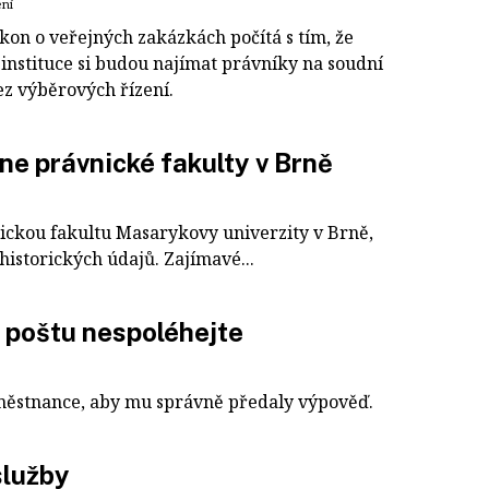
ení
kon o veřejných zakázkách počítá s tím, že
 instituce si budou najímat právníky na soudní
ez výběrových řízení.
e právnické fakulty v Brně
ickou fakultu Masarykovy univerzity v Brně,
istorických údajů. Zajímavé...
 poštu nespoléhejte
městnance, aby mu správně předaly výpověď.
služby