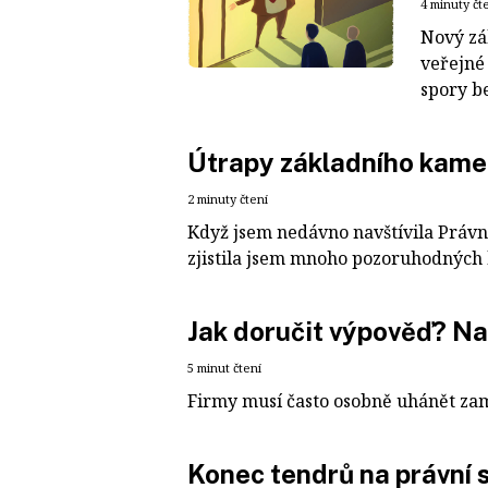
4 minuty čt
Nový zá
veřejné
spory b
Útrapy základního kamen
2 minuty čtení
Když jsem nedávno navštívila Právn
zjistila jsem mnoho pozoruhodných h
Jak doručit výpověď? Na
5 minut čtení
Firmy musí často osobně uhánět za
Konec tendrů na právní 