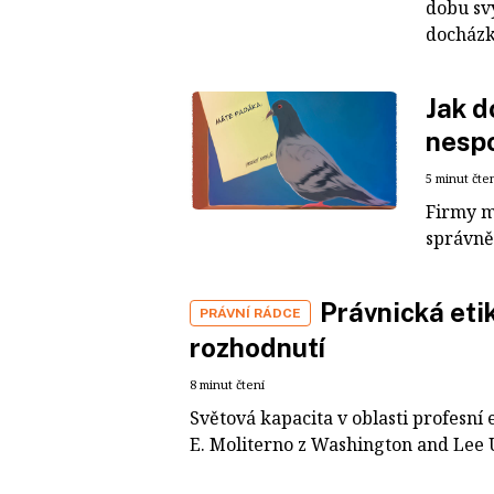
dobu sv
docházku
Jak d
nespo
5 minut čte
Firmy m
správně
Právnická eti
PRÁVNÍ RÁDCE
rozhodnutí
8 minut čtení
Světová kapacita v oblasti profesní 
E. Moliterno z Washington and Lee U