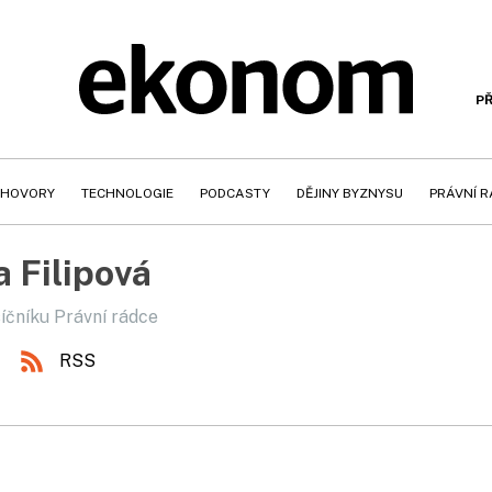
PŘ
HOVORY
TECHNOLOGIE
PODCASTY
DĚJINY BYZNYSU
PRÁVNÍ 
a Filipová
íčníku Právní rádce
RSS