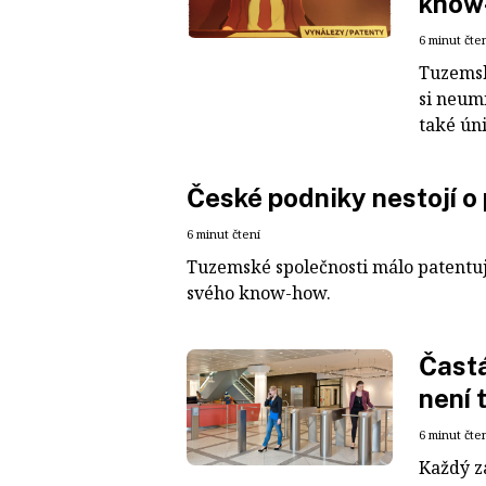
know
6 minut čte
Tuzemské
si neumí
také úni
České podniky nestojí o
6 minut čtení
Tuzemské společnosti málo patentují
svého know-how.
Častá
není 
6 minut čte
Každý z