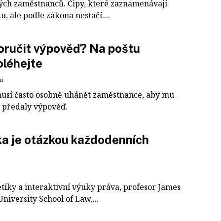
ých zaměstnanců. Čipy, které zaznamenávají
, ale podle zákona nestačí....
oručit výpověď? Na poštu
léhejte
ní
usí často osobně uhánět zaměstnance, aby mu
 předaly výpověď.
ka je otázkou každodenních
etiky a interaktivní výuky práva, profesor James
niversity School of Law,...