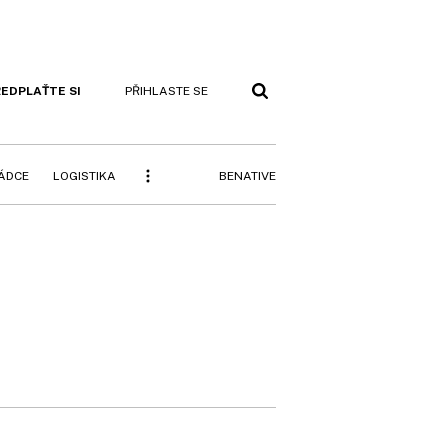
EDPLAŤTE SI
PŘIHLASTE SE
BENATIVE
RÁDCE
LOGISTIKA