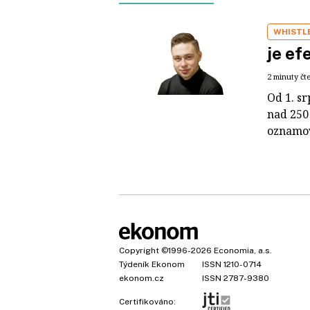
WHISTL
je ef
2 minuty čt
Od 1. s
nad 250
oznamov
Copyright
©1996-2026
Economia, a.s.
Týdeník Ekonom
ISSN 1210-0714
ekonom.cz
ISSN 2787-9380
Certifikováno: