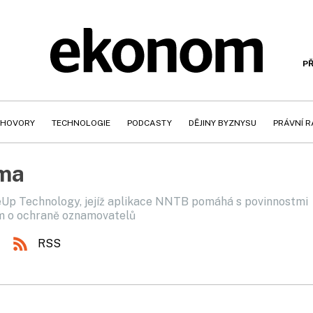
PŘ
HOVORY
TECHNOLOGIE
PODCASTY
DĚJINY BYZNYSU
PRÁVNÍ 
áma
eUp Technology, jejíž aplikace NNTB pomáhá s povinnostmi
m o ochraně oznamovatelů
RSS