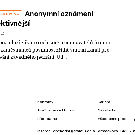
Anonymní oznámení
EBLOWING
ektivnější
ení
rpna uloží zákon o ochraně oznamovatelů firmám
 zaměstnanců povinnost zřídit vnitřní kanál pro
ání závadného jednání. Od...
Kontakty
Kariéra
Tiráž redakce Ekonom
Newsletter
Předplatné
Všeobecné podmínk
Inzerce
, obchodní garant:
Adéla Formáčková
,
+420 73