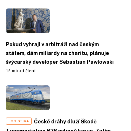
Pokud vyhraji v arbitráži nad českým
státem, dám miliardy na charitu, plánuje
švýcarský developer Sebastian Pawlowski
15 minut čtení
České dráhy dluží Škodě
LOGISTIKA
Transportation 628 milionů korun. Zatím