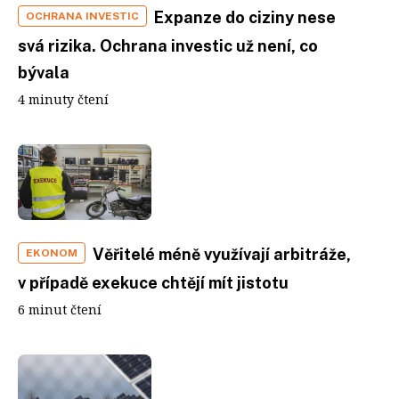
Expanze do ciziny nese
OCHRANA INVESTIC
svá rizika. Ochrana investic už není, co
bývala
4 minuty čtení
Věřitelé méně využívají arbitráže,
EKONOM
v případě exekuce chtějí mít jistotu
6 minut čtení