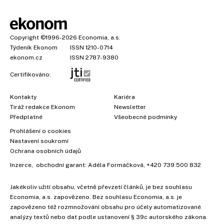
Copyright
©1996-2026
Economia, a.s.
Týdeník Ekonom
ISSN 1210-0714
ekonom.cz
ISSN 2787-9380
Certifikováno:
Kontakty
Kariéra
Tiráž redakce Ekonom
Newsletter
Předplatné
Všeobecné podmínky
Prohlášení o cookies
Nastavení soukromí
Ochrana osobních údajů
Inzerce
, obchodní garant:
Adéla Formáčková
,
+420 739 500 832
Jakékoliv užití obsahu, včetně převzetí článků, je bez souhlasu
Economia, a.s. zapovězeno. Bez souhlasu Economia, a.s. je
zapovězeno též rozmnožování obsahu pro účely automatizované
analýzy textů nebo dat podle ustanovení § 39c autorského zákona.