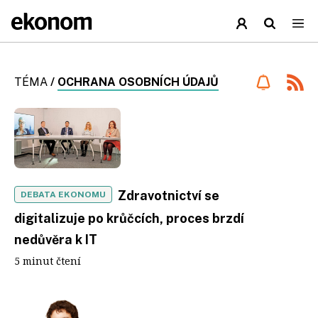
TÉMA
/
OCHRANA OSOBNÍCH ÚDAJŮ
Zdravotnictví se
DEBATA EKONOMU
digitalizuje po krůčcích, proces brzdí
nedůvěra k IT
5 minut čtení