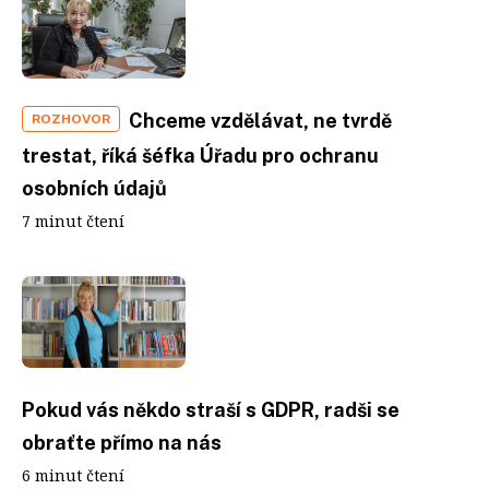
Chceme vzdělávat, ne tvrdě
ROZHOVOR
trestat, říká šéfka Úřadu pro ochranu
osobních údajů
7 minut čtení
Pokud vás někdo straší s GDPR, radši se
obraťte přímo na nás
6 minut čtení