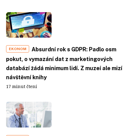
Absurdní rok s GDPR: Padlo osm
EKONOM
pokut, o vymazání dat z marketingových
databází žádá minimum lidí. Z muzeí ale mizí
návštěvní knihy
17 minut čtení