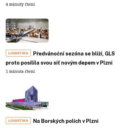
4 minuty čtení
Předvánoční sezóna se blíží, GLS
LOGISTIKA
proto posílila svou síť novým depem v Plzni
1 minuta čtení
Na Borských polích v Plzni
LOGISTIKA