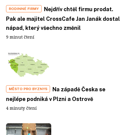
Nejdřív chtěl firmu prodat.
RODINNÉ FIRMY
Pak ale majitel CrossCafe Jan Janák dostal
nápad, který všechno změnil
9 minut čtení
Na západě Česka se
MĚSTO PRO BYZNYS
nejlépe podniká v Plzni a Ostrově
4 minuty čtení