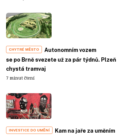
Autonomním vozem
CHYTRÉ MĚSTO
se po Brně svezete už za pár týdnů. Plzeň
chystá tramvaj
7 minut čtení
Kam na jaře za uměním
INVESTICE DO UMĚNÍ