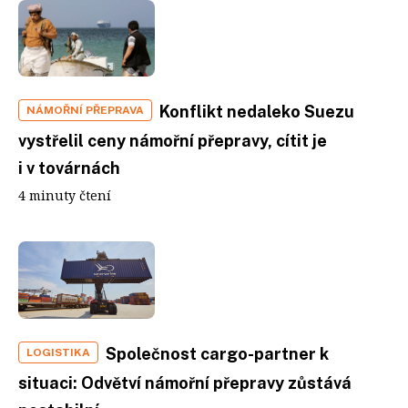
Konflikt nedaleko Suezu
NÁMOŘNÍ PŘEPRAVA
vystřelil ceny námořní přepravy, cítit je
i v továrnách
4 minuty čtení
Společnost cargo-partner k
LOGISTIKA
situaci: Odvětví námořní přepravy zůstává