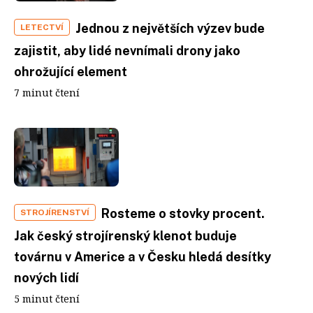
Jednou z největších výzev bude
LETECTVÍ
zajistit, aby lidé nevnímali drony jako
ohrožující element
7 minut čtení
Rosteme o stovky procent.
STROJÍRENSTVÍ
Jak český strojírenský klenot buduje
továrnu v Americe a v Česku hledá desítky
nových lidí
5 minut čtení