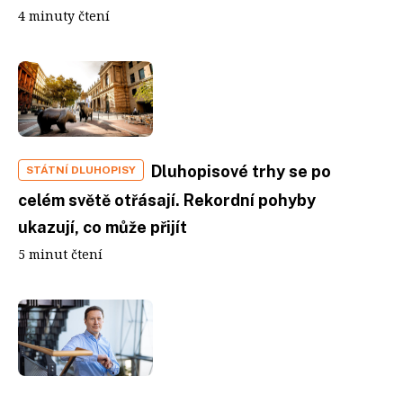
4 minuty čtení
Dluhopisové trhy se po
STÁTNÍ DLUHOPISY
celém světě otřásají. Rekordní pohyby
ukazují, co může přijít
5 minut čtení