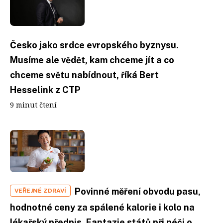
Česko jako srdce evropského byznysu.
Musíme ale vědět, kam chceme jít a co
chceme světu nabídnout, říká Bert
Hesselink z CTP
9 minut čtení
Povinné měření obvodu pasu,
VEŘEJNÉ ZDRAVÍ
hodnotné ceny za spálené kalorie i kolo na
lékařský předpis. Fantazie států při péči o