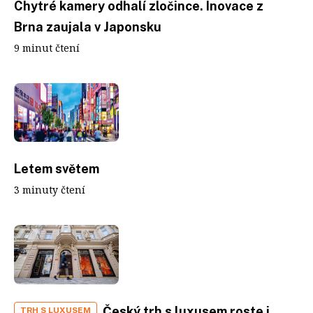
Chytré kamery odhalí zločince. Inovace z
Brna zaujala v Japonsku
9 minut čtení
Letem světem
3 minuty čtení
Český trh s luxusem roste i
TRH S LUXUSEM