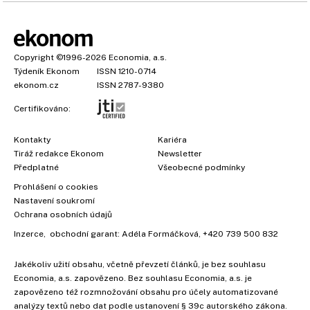
Copyright
©1996-2026
Economia, a.s.
Týdeník Ekonom
ISSN 1210-0714
ekonom.cz
ISSN 2787-9380
Certifikováno:
Kontakty
Kariéra
Tiráž redakce Ekonom
Newsletter
Předplatné
Všeobecné podmínky
Prohlášení o cookies
Nastavení soukromí
Ochrana osobních údajů
Inzerce
, obchodní garant:
Adéla Formáčková
,
+420 739 500 832
Jakékoliv užití obsahu, včetně převzetí článků, je bez souhlasu
Economia, a.s. zapovězeno. Bez souhlasu Economia, a.s. je
zapovězeno též rozmnožování obsahu pro účely automatizované
analýzy textů nebo dat podle ustanovení § 39c autorského zákona.