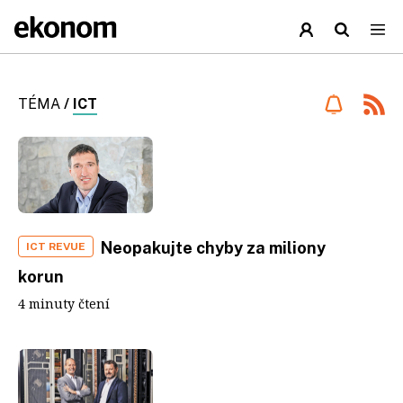
TÉMA
/
ICT
Neopakujte chyby za miliony
ICT REVUE
korun
4 minuty čtení