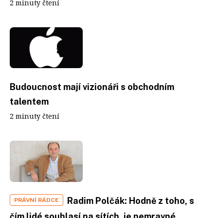
2 minuty čtení
Budoucnost mají vizionáři s obchodním
talentem
2 minuty čtení
Radim Polčák: Hodně z toho, s
PRÁVNÍ RÁDCE
čím lidé souhlasí na sítích, je nemravné