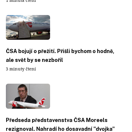
1 minuta čtení
ČSA bojují o přežití. Přišli bychom o hodně,
ale svět by se nezbořil
3 minuty čtení
Předseda představenstva ČSA Moreels
rezignoval. Nahradí ho dosavadní "dvojka"