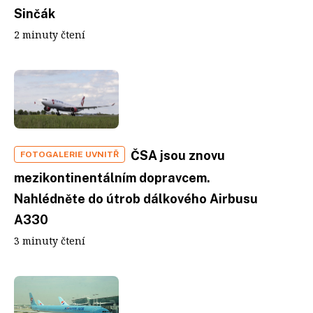
Sinčák
2 minuty čtení
ČSA jsou znovu
FOTOGALERIE UVNITŘ
mezikontinentálním dopravcem.
Nahlédněte do útrob dálkového Airbusu
A330
3 minuty čtení